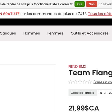
in de rendre ce site plus fonctionnel Est-ce correct?
Oui
Non
En savoir
ches
t
N GRATUITE
sur les commandes de plus de 74$*.
Tous les détai
s
r
ectionner
Casques
Hommes
Femmes
Outils et Accessoires
ultat
ponible.
uyez
rée
r
éder
FIEND BMX
Team Flang
ultat
Écrire un av
herche
ectionné.
Code de l'article
FN-GR-2
isateurs
ppareils
iles
21,99$CA
vent