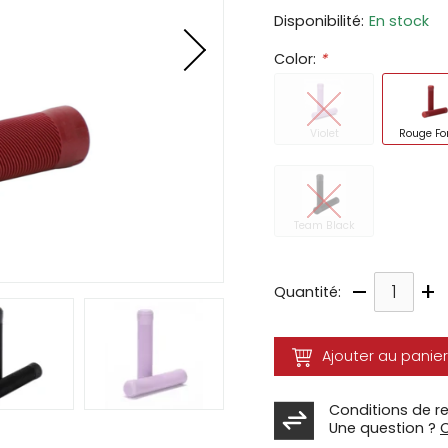
Disponibilité:
En stock
ir
Color:
*
tes
e
cher
Violet
Rouge Fo
ser.
Team Black
–
+
Quantité:
Ajouter au panier
Conditions de r
Une question ?