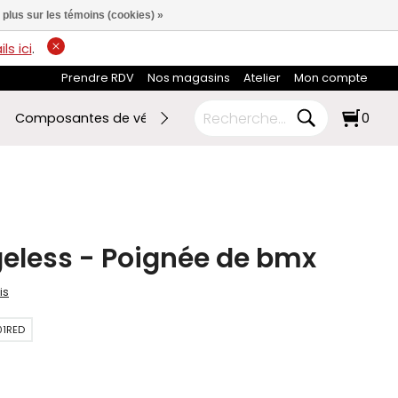
 plus sur les témoins (cookies) »
ls ici
.
Prendre RDV
Nos magasins
Atelier
Mon compte
Composantes de vélo
Ski de fond
RABAIS FIN DE SAI
0
eless - Poignée de bmx
is
01RED