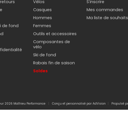
 retours
Vélos
S'inscrire
e
Casques
Mes commandes
Hommes
Ma liste de souhait
ki de fond
Femmes
nd
Outils et accessoires
Composantes de
vélo
identialité
Ski de fond
Rabais fin de saison
Soldes
teur 2026 Mathieu Performance
Conçu et personnalisé par
AdVision
Propulsé p