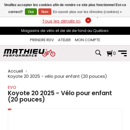
les
Veuillez accepter les cookies afin de rendre ce site plus fonctionnel Est-ce
flèches
haut
correct?
Oui
Non
En savoir plus sur les témoins (cookies) »
LIVRAISON GRATUITE
sur les commandes de plus de 74$*.
et
Tous les détails ici
.
bas
pour
Magasins de vélo et de ski de fond au Québec
sélectionner
le
PRENDRE RDV
ATELIER
MON COMPTE
résultat
disponible.
0
Appuyez
sur
Entrée
pour
Accueil
accéder
Koyote 20 2025 - vélo pour enfant (20 pouces)
au
résultat
EVO
de
Koyote 20 2025 - Vélo pour enfant
recherche
(20 pouces)
sélectionné.
Les
utilisateurs
d'appareils
tactiles
peuvent