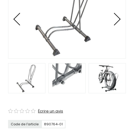
se
servir
de
gestes
tels
que
toucher
et
glisser.
Écrire un avis
Code de l'article
890764-01