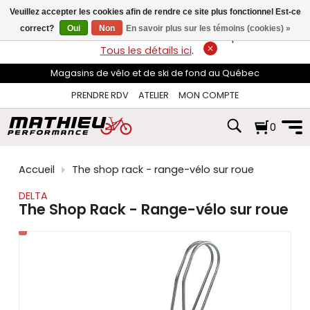
les
Veuillez accepter les cookies afin de rendre ce site plus fonctionnel Est-ce
flèches
haut
correct?
Oui
Non
En savoir plus sur les témoins (cookies) »
LIVRAISON GRATUITE
sur les commandes de plus de 74$*.
et
Tous les détails ici
.
bas
pour
Magasins de vélo et de ski de fond au Québec
sélectionner
le
PRENDRE RDV
ATELIER
MON COMPTE
résultat
disponible.
0
Appuyez
sur
Entrée
pour
Accueil
The shop rack - range-vélo sur roue
accéder
au
DELTA
résultat
The Shop Rack - Range-vélo sur roue
de
recherche
sélectionné.
Les
utilisateurs
d'appareils
tactiles
peuvent