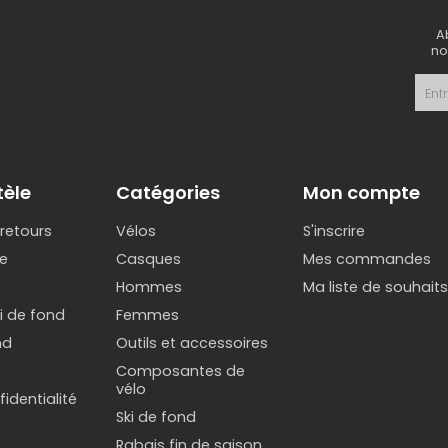
A
no
tèle
Catégories
Mon compte
 retours
Vélos
S'inscrire
e
Casques
Mes commandes
Hommes
Ma liste de souhait
ki de fond
Femmes
nd
Outils et accessoires
Composantes de
vélo
identialité
Ski de fond
Rabais fin de saison