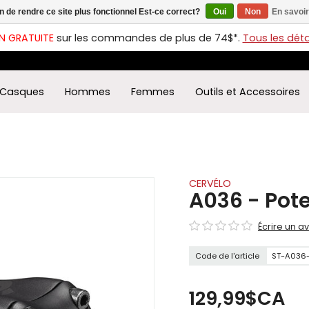
in de rendre ce site plus fonctionnel Est-ce correct?
Oui
Non
En savoir
ches
t
N GRATUITE
sur les commandes de plus de 74$*.
Tous les détai
s
r
ectionner
Casques
Hommes
Femmes
Outils et Accessoires
ultat
ponible.
uyez
rée
r
éder
CERVÉLO
A036 - Pot
ultat
Écrire un av
herche
ectionné.
Code de l'article
ST-A036
isateurs
ppareils
iles
129,99$CA
vent