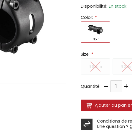
Disponibilité:
En stock
ir
Color:
*
tes
e
cher
Noir
ser.
Size:
*
80 mm
90 m
–
+
Quantité:
Ajouter au panier
Conditions de r
Une question ?