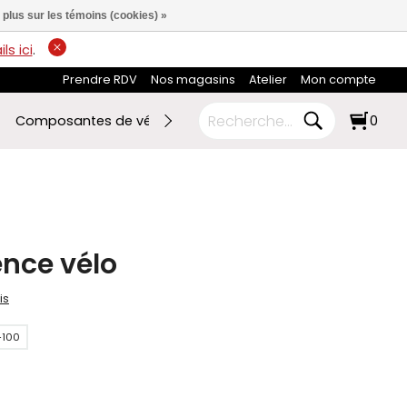
 plus sur les témoins (cookies) »
ls ici
.
Prendre RDV
Nos magasins
Atelier
Mon compte
Composantes de vélo
Ski de fond
RABAIS FIN DE SAI
0
ence vélo
is
-100