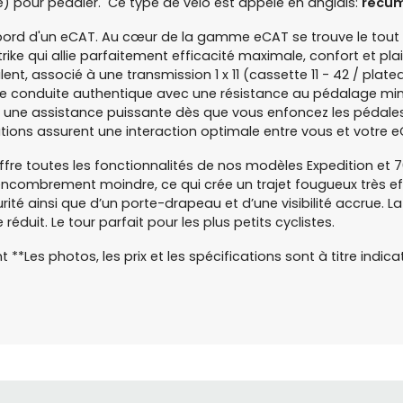
le) pour pédaler. Ce type de vélo est appelé en anglais:
recum
t à bord d'un eCAT. Au cœur de la gamme eCAT se trouve le tout
atrike qui allie parfaitement efficacité maximale, confort et pl
valent, associé à une transmission 1 x 11 (cassette 11 - 42 / pl
 conduite authentique avec une résistance au pédalage minima
 une assistance puissante dès que vous enfoncez les pédales.
tions assurent une interaction optimale entre vous et votre e
fre toutes les fonctionnalités de nos modèles Expedition et 7
 encombrement moindre, ce qui crée un trajet fougueux très eff
ité ainsi que d’un porte-drapeau et d’une visibilité accrue. 
uit. Le tour parfait pour les plus petits cyclistes.
ent **Les photos, les prix et les spécifications sont à titre in