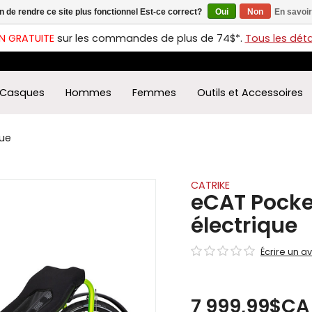
in de rendre ce site plus fonctionnel Est-ce correct?
Oui
Non
En savoir
ches
t
N GRATUITE
sur les commandes de plus de 74$*.
Tous les détai
s
r
ectionner
Casques
Hommes
Femmes
Outils et Accessoires
ultat
ponible.
uyez
que
rée
r
éder
CATRIKE
eCAT Pocke
ultat
électrique
herche
ectionné.
Écrire un av
isateurs
ppareils
iles
7 999,99$CA
vent