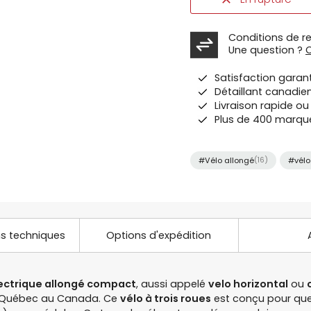
Conditions de r
Une question ?
Satisfaction garan
Détaillant canadie
Livraison rapide o
Plus de 400 marqu
#Vélo allongé
(16)
#vélo
ns techniques
Options d'expédition
lectrique allongé compact
, aussi appelé
velo horizontal
ou
 à Québec au Canada. Ce
vélo à trois roues
est conçu pour que 