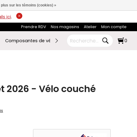
 plus sur les témoins (cookies) »
ls ici
.
Prendre RDV
Nos magasins
Atelier
Mon compte
Composantes de vélo
Ski de fond
RABAIS FIN DE SAI
0
t 2026 - Vélo couché
is