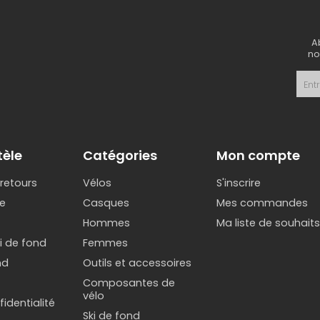
A
no
tèle
Catégories
Mon compte
 retours
Vélos
S'inscrire
e
Casques
Mes commandes
Hommes
Ma liste de souhait
ki de fond
Femmes
nd
Outils et accessoires
Composantes de
vélo
identialité
Ski de fond