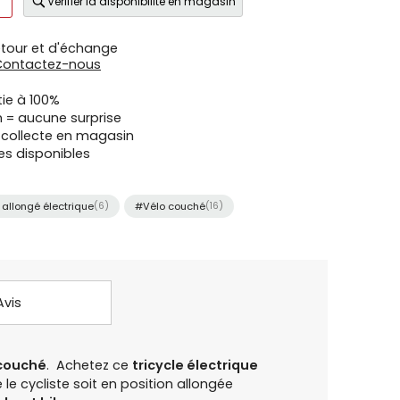
Vérifier la disponibilité en magasin
etour et d'échange
Contactez-nous
tie à 100%
n = aucune surprise
u collecte en magasin
es disponibles
 allongé électrique
(6)
#Vélo couché
(16)
Avis
couché
. Achetez ce
tricycle électrique
le cycliste soit en position allongée