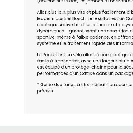
(couché sur le dos, les jambes à l'horizonta
Allez plus loin, plus vite et plus facilemen
leader industriel Bosch. Le résultat est un C
électrique Active Line Plus, efficace et poly
dynamiques - garantissant une sensation de
sportive, même à faible cadence, en offrant
système et le traitement rapide des informa
Le Pocket est un vélo allongé compact qui of
facile à transporter, avec une largeur et un
est équipé d’un protège-chaîne pour la sécur
performances d'un Catrike dans un package réd
* Guide des tailles à titre indicatif uniquem
préavis.