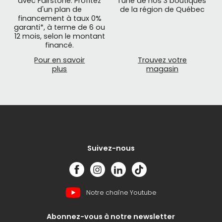
avec Fairstone. Profitez
l'une de nos 3 boutiques
d'un plan de
de la région de Québec
financement à taux 0%
garanti*, à terme de 6 ou
12 mois, selon le montant
financé.
Pour en savoir
Trouvez votre
plus
magasin
Suivez-nous
Notre chaîne Youtube
Abonnez-vous à notre newsletter