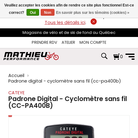
les
Veuillez accepter les cookies afin de rendre ce site plus fonctionnel Est-ce
flèches
haut
correct?
Oui
Non
En savoir plus sur les témoins (cookies) »
LIVRAISON GRATUITE
sur les commandes de plus de 74$*.
et
Tous les détails ici
.
bas
pour
Magasins de vélo et de ski de fond au Québec
sélectionner
le
PRENDRE RDV
ATELIER
MON COMPTE
résultat
disponible.
0
Appuyez
sur
Entrée
pour
Accueil
accéder
Padrone digital - cyclomètre sans fil (cc-pa400b)
au
résultat
CATEYE
de
Padrone Digital - Cyclomètre sans fil
recherche
(CC-PA400B)
sélectionné.
Les
utilisateurs
d'appareils
tactiles
peuvent