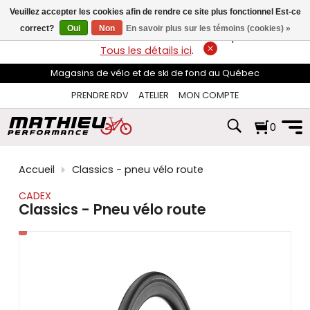
les
Veuillez accepter les cookies afin de rendre ce site plus fonctionnel Est-ce
flèches
haut
correct?
Oui
Non
En savoir plus sur les témoins (cookies) »
LIVRAISON GRATUITE
sur les commandes de plus de 74$*.
et
Tous les détails ici
.
bas
pour
Magasins de vélo et de ski de fond au Québec
sélectionner
le
PRENDRE RDV
ATELIER
MON COMPTE
résultat
disponible.
0
Appuyez
sur
Entrée
pour
Accueil
Classics - pneu vélo route
accéder
au
CADEX
résultat
Classics - Pneu vélo route
de
recherche
sélectionné.
Les
utilisateurs
d'appareils
tactiles
peuvent