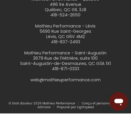
496 1re Avenue
Québec, QC G1L 3J8
418-524-2650
Mathieu Performance - Lévis
5690 Rue Saint-Georges
Lévis, QC G6V 4M2
418-837-2493
Mathieu Performance - Saint-Augustin
3679 Rue de l'Hêtrière, suite 100
Saint-Augustin-de-Desmaures, QC G3A 1X1
418-871-0333
web@mathieuperformance.com
© Droit d'auteur 2026 Mathieu Performance
Conçu et personnalisé par
AdVision
Propulsé par Lightspeed