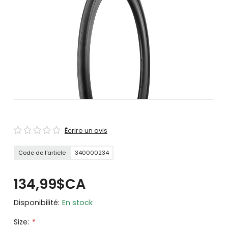
se
servir
de
gestes
tels
que
toucher
et
glisser.
Écrire un avis
Code de l'article
340000234
134,99$CA
Disponibilité:
En stock
Size:
*