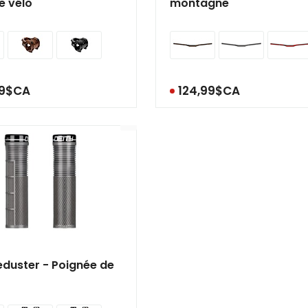
e vélo
montagne
99$CA
124,99$CA
eduster - Poignée de