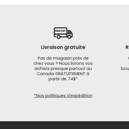
Livraison gratuite
R
Pas de magasin près de
chez vous ? Nous livrons vos
achats presque partout au
bou
La marque
Canada GRATUITEMENT à
montagne: 
partir de 74$*
équiper vo
*Nos politiques d'expédition
Mathieu P
valeur vot