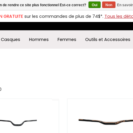
in de rendre ce site plus fonctionnel Est-ce correct?
Oui
Non
En savoir
ches
t
N GRATUITE
sur les commandes de plus de 74$*.
Tous les détai
s
r
ectionner
Casques
Hommes
Femmes
Outils et Accessoires
ultat
ponible.
uyez
rée
r
éder
ultat
0
herche
ectionné.
isateurs
ppareils
iles
vent