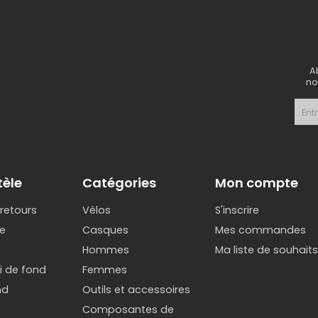
A
no
tèle
Catégories
Mon compte
 retours
Vélos
S'inscrire
e
Casques
Mes commandes
Hommes
Ma liste de souhait
ki de fond
Femmes
nd
Outils et accessoires
Composantes de