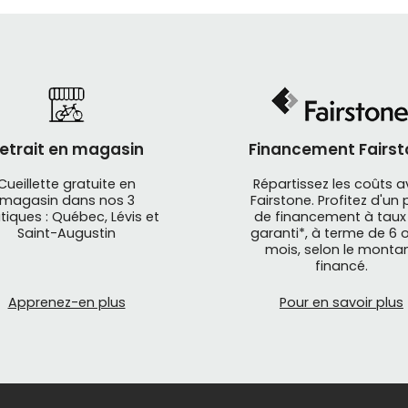
etrait en magasin
Financement Fairst
Cueillette gratuite en
Répartissez les coûts 
magasin dans nos 3
Fairstone. Profitez d'un 
tiques : Québec, Lévis et
de financement à taux
 américaine
DEITY COMPONENTS
offre une gamme de piè
Saint-Augustin
garanti*, à terme de 6 o
guidon, tige de selle, pédale plateforme, poignées, poten
mois, selon le monta
financé.
tre vélo
enduro
, vélo de
downhill
, vélo de
trail
, vélo de
di
Apprenez-en plus
Pour en savoir plus
erformance vous propose une gamme de
pièces de re
re vélo de montagne.