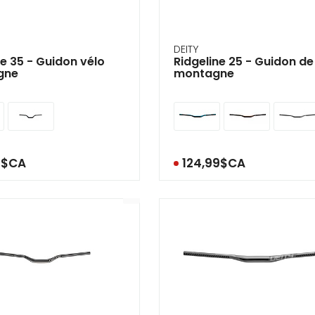
ir
tes
DEITY
e 35 - Guidon vélo
Ridgeline 25 - Guidon de
e
gne
montagne
cher
ser.
9$CA
124,99$CA