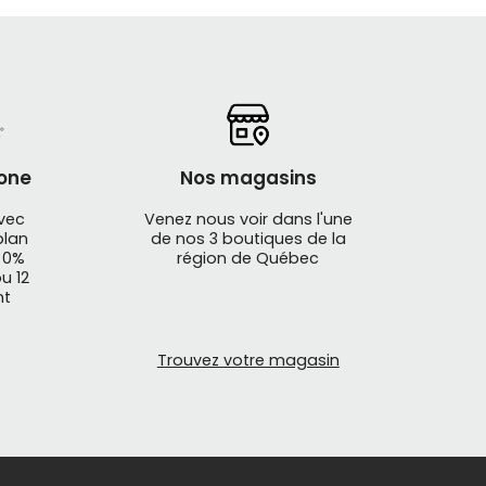
one
Nos magasins
avec
Venez nous voir dans l'une
plan
de nos 3 boutiques de la
 0%
région de Québec
ces détachées de qualité pour le vélo de
u 12
ce, selle, et bien d'autres conçues pour
nt
rt jump
.
Trouvez votre magasin
mplacement
pour réparer et mettre plus en