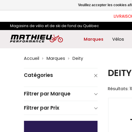
les
Veuillez accepter les cookies af
flè
hau
LIVRAISO
et
ba
Magasins de vélo et de ski de fond au Québec
pou
sél
le
Marques
Vélos
rés
dis
App
Accueil
Marques
Deity
sur
Ent
DEITY
pou
Catégories
acc
au
rés
Résultats: 1
de
Filtrer par Marque
rec
sél
Filtrer par Prix
Les
util
d'a
tact
peu