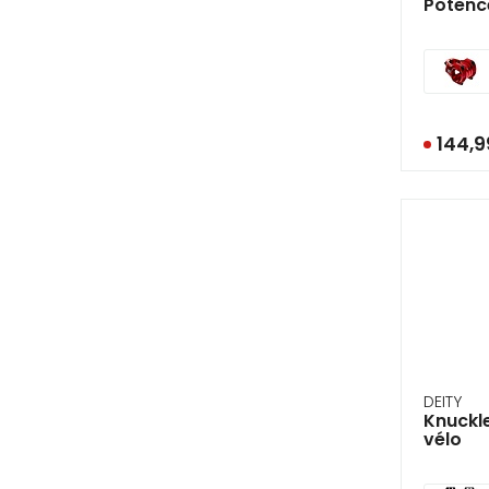
Potenc
144,
DEITY
Knuckl
vélo