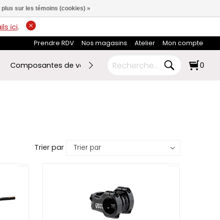
 plus sur les témoins (cookies) »
ls ici
.
Prendre RDV
Nos magasins
Atelier
Mon compte
Composantes de vélo
Ski de fond
RABAIS FIN DE SA
0
Trier par