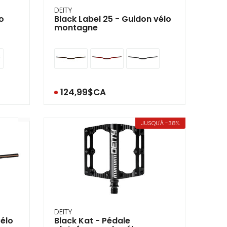
DEITY
lo
Black Label 25 - Guidon vélo
montagne
124,99$CA
JUSQU'À -38%
DEITY
vélo
Black Kat - Pédale