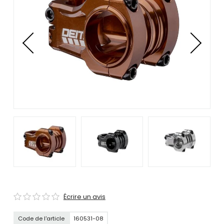
se
servir
de
gestes
tels
que
toucher
et
glisser.
Écrire un avis
Code de l'article
160531-08