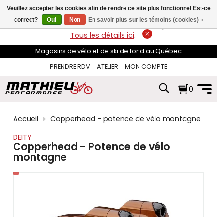
les
Veuillez accepter les cookies afin de rendre ce site plus fonctionnel Est-ce
flèches
haut
correct?
Oui
Non
En savoir plus sur les témoins (cookies) »
LIVRAISON GRATUITE
sur les commandes de plus de 74$*.
et
Tous les détails ici
.
bas
pour
Magasins de vélo et de ski de fond au Québec
sélectionner
le
PRENDRE RDV
ATELIER
MON COMPTE
résultat
disponible.
0
Appuyez
sur
Entrée
pour
Accueil
Copperhead - potence de vélo montagne
accéder
au
DEITY
résultat
Copperhead - Potence de vélo
de
montagne
recherche
sélectionné.
Les
utilisateurs
d'appareils
tactiles
peuvent