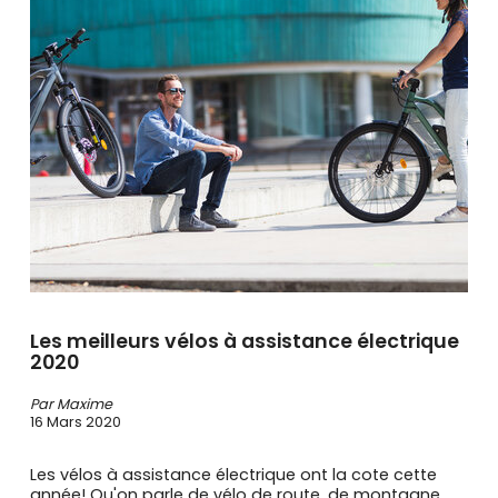
se
servir
de
gestes
tels
que
toucher
et
glisser.
Les meilleurs vélos à assistance électrique
2020
Par Maxime
16 Mars 2020
Les vélos à assistance électrique ont la cote cette
année! Qu'on parle de vélo de route, de montagne,