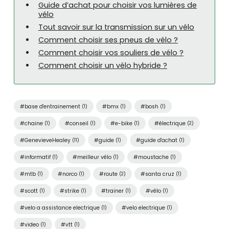
Guide d’achat pour choisir vos lumières de
vélo
Tout savoir sur la transmission sur un vélo
Comment choisir ses pneus de vélo ?
Comment choisir vos souliers de vélo ?
Comment choisir un vélo hybride ?
#base d'entrainement
#bmx
#bosh
(1)
(1)
(1)
#chaine
#conseil
#e-bike
#électrique
(1)
(1)
(1)
(2)
#GenevieveHealey
#guide
#guide d'achat
(11)
(1)
(1)
#informatif
#meilleur vélo
#moustache
(1)
(1)
(1)
#mtb
#norco
#route
#santa cruz
(1)
(1)
(2)
(1)
#scott
#strike
#trainer
#vélo
(1)
(1)
(1)
(1)
#velo a assistance electrique
#velo electrique
(1)
(1)
#video
#vtt
(1)
(1)