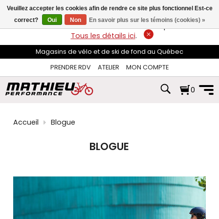
les
Veuillez accepter les cookies afin de rendre ce site plus fonctionnel Est-ce
flèches
haut
correct?
Oui
Non
En savoir plus sur les témoins (cookies) »
LIVRAISON GRATUITE
sur les commandes de plus de 74$*.
et
Tous les détails ici
.
bas
pour
Magasins de vélo et de ski de fond au Québec
sélectionner
le
PRENDRE RDV
ATELIER
MON COMPTE
résultat
disponible.
0
Appuyez
sur
Entrée
pour
Accueil
Blogue
accéder
au
résultat
BLOGUE
de
recherche
sélectionné.
Les
utilisateurs
d'appareils
tactiles
peuvent