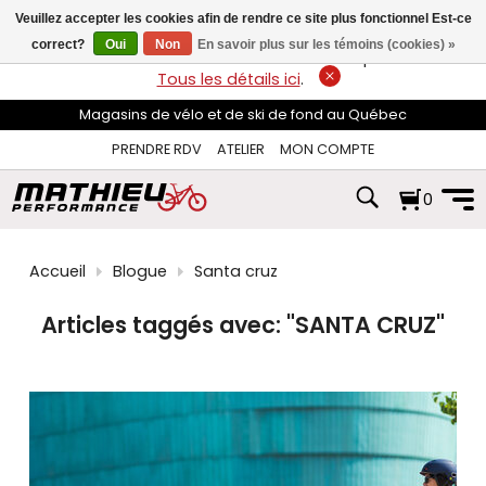
les
Veuillez accepter les cookies afin de rendre ce site plus fonctionnel Est-ce
flèches
haut
correct?
Oui
Non
En savoir plus sur les témoins (cookies) »
LIVRAISON GRATUITE
sur les commandes de plus de 74$*.
et
Tous les détails ici
.
bas
pour
Magasins de vélo et de ski de fond au Québec
sélectionner
le
PRENDRE RDV
ATELIER
MON COMPTE
résultat
disponible.
0
Appuyez
sur
Entrée
pour
Accueil
Blogue
Santa cruz
accéder
au
résultat
Articles taggés avec:
"SANTA CRUZ"
de
recherche
sélectionné.
Les
utilisateurs
d'appareils
tactiles
peuvent