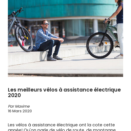
se
servir
de
gestes
tels
que
toucher
et
glisser.
Les meilleurs vélos à assistance électrique
2020
Par Maxime
16 Mars 2020
Les vélos à assistance électrique ont la cote cette
année! Qu'on parle de vélo de route, de montagne,