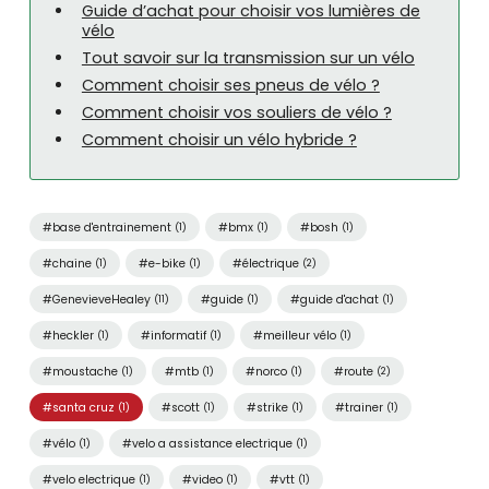
Guide d’achat pour choisir vos lumières de
vélo
Tout savoir sur la transmission sur un vélo
Comment choisir ses pneus de vélo ?
Comment choisir vos souliers de vélo ?
Comment choisir un vélo hybride ?
#base d'entrainement
#bmx
#bosh
(1)
(1)
(1)
#chaine
#e-bike
#électrique
(1)
(1)
(2)
#GenevieveHealey
#guide
#guide d'achat
(11)
(1)
(1)
#heckler
#informatif
#meilleur vélo
(1)
(1)
(1)
#moustache
#mtb
#norco
#route
(1)
(1)
(1)
(2)
#santa cruz
#scott
#strike
#trainer
(1)
(1)
(1)
(1)
#vélo
#velo a assistance electrique
(1)
(1)
#velo electrique
#video
#vtt
(1)
(1)
(1)