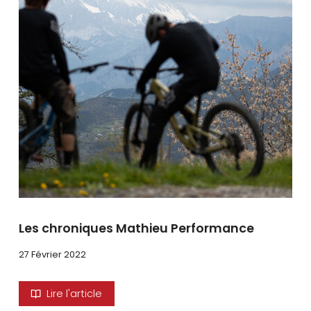
se
servir
de
gestes
tels
que
toucher
et
glisser.
Les chroniques Mathieu Performance
27 Février 2022
Lire l'article