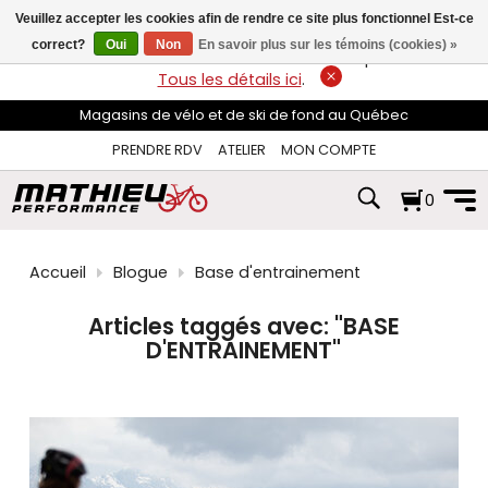
les
Veuillez accepter les cookies afin de rendre ce site plus fonctionnel Est-ce
flèches
haut
correct?
Oui
Non
En savoir plus sur les témoins (cookies) »
LIVRAISON GRATUITE
sur les commandes de plus de 74$*.
et
Tous les détails ici
.
bas
pour
Magasins de vélo et de ski de fond au Québec
sélectionner
le
PRENDRE RDV
ATELIER
MON COMPTE
résultat
disponible.
0
Appuyez
sur
Entrée
pour
Accueil
Blogue
Base d'entrainement
accéder
au
résultat
Articles taggés avec:
"BASE
de
D'ENTRAINEMENT"
recherche
sélectionné.
Les
utilisateurs
d'appareils
tactiles
peuvent