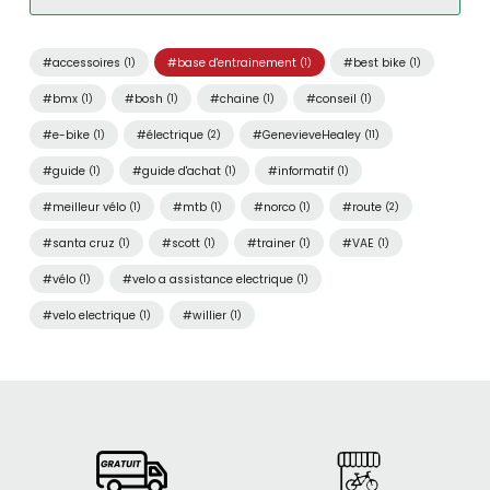
#accessoires
#base d'entrainement
#best bike
(1)
(1)
(1)
#bmx
#bosh
#chaine
#conseil
(1)
(1)
(1)
(1)
#e-bike
#électrique
#GenevieveHealey
(1)
(2)
(11)
#guide
#guide d'achat
#informatif
(1)
(1)
(1)
#meilleur vélo
#mtb
#norco
#route
(1)
(1)
(1)
(2)
#santa cruz
#scott
#trainer
#VAE
(1)
(1)
(1)
(1)
#vélo
#velo a assistance electrique
(1)
(1)
#velo electrique
#willier
(1)
(1)