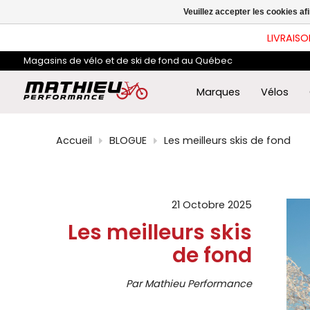
les
Veuillez accepter les cookies af
flè
hau
LIVRAISO
et
ba
Magasins de vélo et de ski de fond au Québec
pou
sél
le
Marques
Vélos
rés
dis
App
Accueil
BLOGUE
Les meilleurs skis de fond
sur
Ent
pou
acc
au
rés
21 Octobre 2025
de
Les meilleurs skis
rec
sél
de fond
Les
util
d'a
Par Mathieu Performance
tact
peu