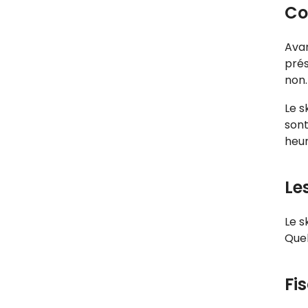
Co
Avan
prés
non.
Le s
sont
heur
Le
Le s
Quel
Fi