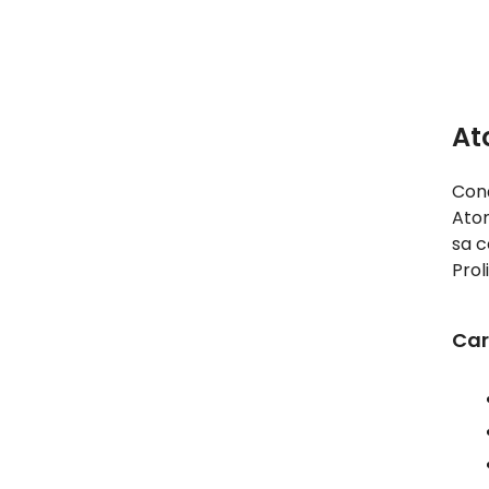
At
Conç
Atom
sa c
Prol
Car