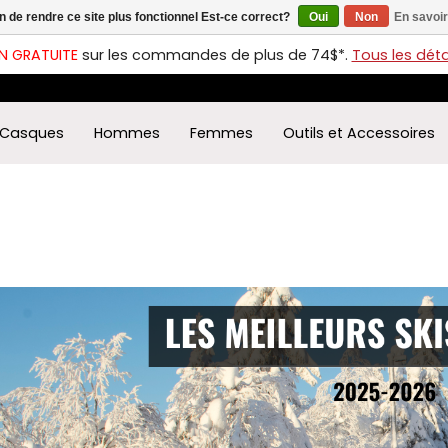
in de rendre ce site plus fonctionnel Est-ce correct?
Oui
Non
En savoir
ches
t
N GRATUITE
sur les commandes de plus de 74$*.
Tous les détai
s
r
ectionner
Casques
Hommes
Femmes
Outils et Accessoires
ultat
ponible.
uyez
rée
r
éder
ultat
herche
ectionné.
isateurs
ppareils
iles
vent