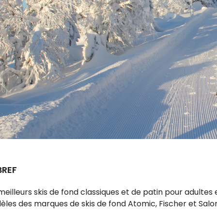
ir
tes
e
cher
ser.
BREF
meilleurs skis de fond classiques et de patin pour adulte
les des marques de skis de fond Atomic, Fischer et Salom