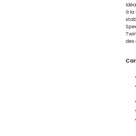
Idéa
à la
stab
Spee
Twin
des 
Car