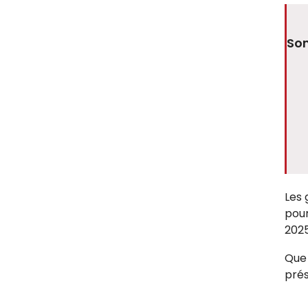
So
Les 
pour
2025
Que 
pré