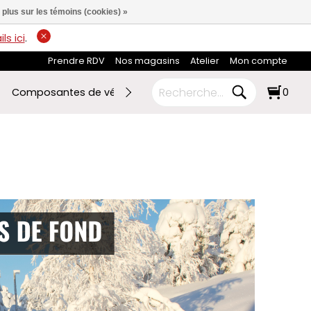
 plus sur les témoins (cookies) »
ls ici
.
Prendre RDV
Nos magasins
Atelier
Mon compte
Composantes de vélo
Ski de fond
RABAIS FIN DE SAI
0