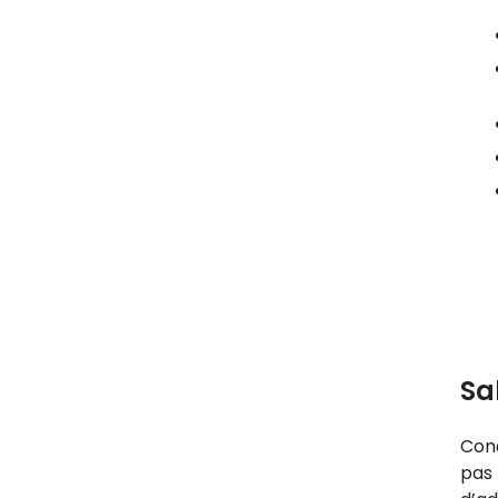
Sa
Conç
pas 