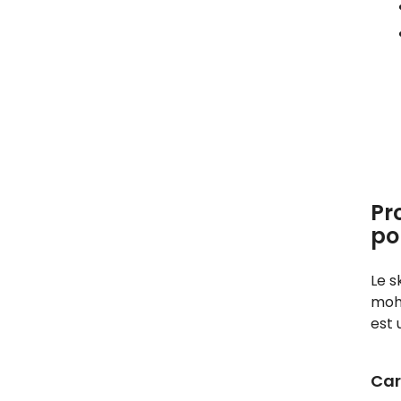
Pr
po
Le s
moha
est 
Car