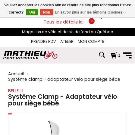
les
Veuillez accepter les cookies afin de rendre ce site plus fonctionnel Est-ce
flèches
haut
correct?
Oui
Non
En savoir plus sur les témoins (cookies) »
LIVRAISON GRATUITE
sur les commandes de plus de 74$*.
et
Tous les détails ici
.
bas
pour
Magasins de vélo et de ski de fond au Québec
sélectionner
le
PRENDRE RDV
ATELIER
MON COMPTE
résultat
disponible.
0
Appuyez
sur
Entrée
pour
Accueil
accéder
Système clamp - adaptateur vélo pour siège bébé
au
résultat
BELLELLI
de
Système Clamp - Adaptateur vélo
recherche
pour siège bébé
sélectionné.
Les
utilisateurs
d'appareils
tactiles
peuvent