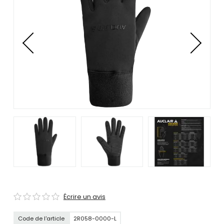
se
servir
de
gestes
tels
que
toucher
et
glisser.
Écrire un avis
Code de l'article
2R058-0000-L