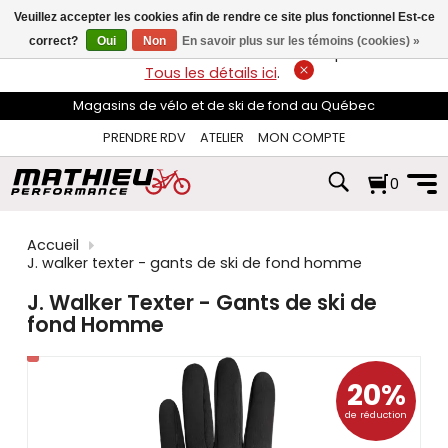
les
Veuillez accepter les cookies afin de rendre ce site plus fonctionnel Est-ce
flèches
haut
correct?
Oui
Non
En savoir plus sur les témoins (cookies) »
LIVRAISON GRATUITE
sur les commandes de plus de 74$*.
et
Tous les détails ici
.
bas
pour
Magasins de vélo et de ski de fond au Québec
sélectionner
le
PRENDRE RDV
ATELIER
MON COMPTE
résultat
disponible.
0
Appuyez
sur
Entrée
pour
Accueil
accéder
J. walker texter - gants de ski de fond homme
au
résultat
J. Walker Texter - Gants de ski de
de
fond Homme
recherche
sélectionné.
Les
utilisateurs
20%
d'appareils
de réduction
tactiles
peuvent