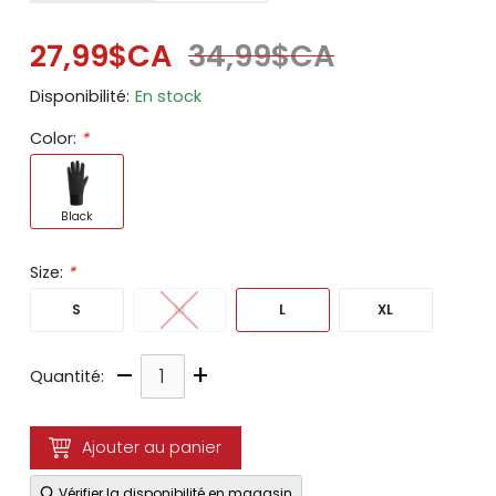
27,99$CA
34,99$CA
Disponibilité:
En stock
Color:
*
Black
Size:
*
S
M
L
XL
–
+
Quantité:
Ajouter au panier
Vérifier la disponibilité en magasin