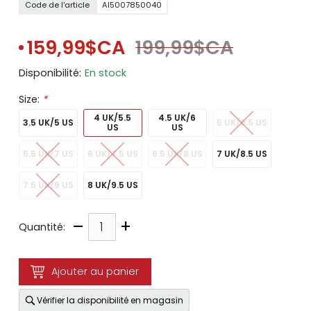
Code de l'article
AI5007850040
159,99$CA
199,99$CA
Disponibilité:
En stock
Size:
*
4 UK/5.5
4.5 UK/6
3.5 UK/5 US
5 UK/6.5 US
US
US
5.5 UK/7 US
6 UK/7.5 US
6.5 UK/8 US
7 UK/8.5 US
7.5 UK/9 US
8 UK/9.5 US
–
+
Quantité:
Ajouter au panier
Vérifier la disponibilité en magasin