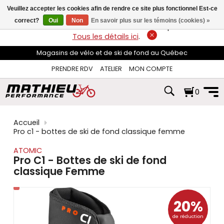
les
Veuillez accepter les cookies afin de rendre ce site plus fonctionnel Est-ce
flèches
haut
correct?
Oui
Non
En savoir plus sur les témoins (cookies) »
LIVRAISON GRATUITE
sur les commandes de plus de 74$*.
et
Tous les détails ici
.
bas
pour
Magasins de vélo et de ski de fond au Québec
sélectionner
le
PRENDRE RDV
ATELIER
MON COMPTE
résultat
disponible.
0
Appuyez
sur
Entrée
pour
Accueil
accéder
Pro c1 - bottes de ski de fond classique femme
au
résultat
ATOMIC
de
Pro C1 - Bottes de ski de fond
recherche
classique Femme
sélectionné.
Les
utilisateurs
d'appareils
20%
tactiles
de réduction
peuvent