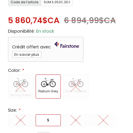
Code de l'article
SUM.S.353C.3D.1
5 860,74$CA
6 894,99$CA
Disponibilité:
En stock
Crédit offert avec
En savoir plus
Color:
*
British
Podium Grey
Race Day Red
Racing Green
Size:
*
XS
S
M
L