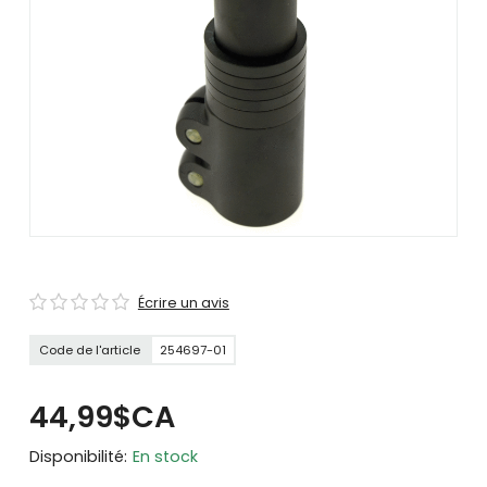
se
servir
de
gestes
tels
que
toucher
et
glisser.
Écrire un avis
Code de l'article
254697-01
44,99$CA
Disponibilité:
En stock