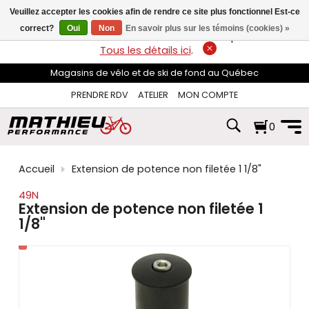
les
Veuillez accepter les cookies afin de rendre ce site plus fonctionnel Est-ce
flèches
haut
correct?
Oui
Non
En savoir plus sur les témoins (cookies) »
LIVRAISON GRATUITE
sur les commandes de plus de 74$*.
et
Tous les détails ici
.
bas
pour
Magasins de vélo et de ski de fond au Québec
sélectionner
le
PRENDRE RDV
ATELIER
MON COMPTE
résultat
disponible.
0
Appuyez
sur
Entrée
pour
Accueil
Extension de potence non filetée 1 1/8"
accéder
au
49N
résultat
Extension de potence non filetée 1
de
1/8"
recherche
sélectionné.
Les
utilisateurs
d'appareils
tactiles
peuvent