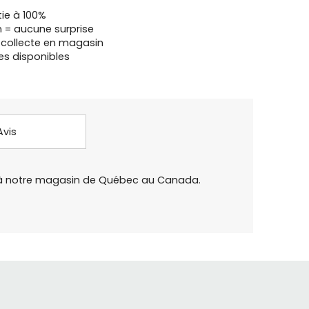
tie à 100%
n = aucune surprise
u collecte en magasin
es disponibles
Avis
 ou à notre magasin de Québec au Canada.