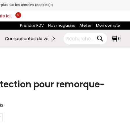
 plus sur les témoins (cookies) »
ls ici
.
Prendre RDV
Nos magasins
Atelier
Mon compte
Composantes de vélo
Ski de fond
RABAIS FIN DE SAI
0
otection pour remorque-
is
7