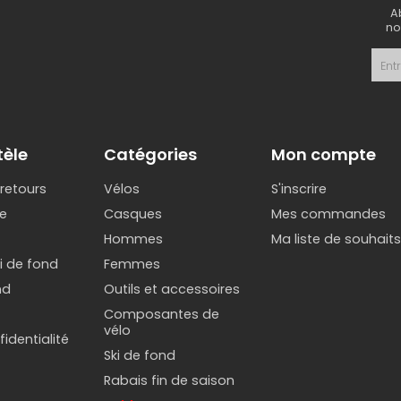
A
no
tèle
Catégories
Mon compte
 retours
Vélos
S'inscrire
e
Casques
Mes commandes
Hommes
Ma liste de souhait
ki de fond
Femmes
nd
Outils et accessoires
Composantes de
vélo
identialité
Ski de fond
Rabais fin de saison