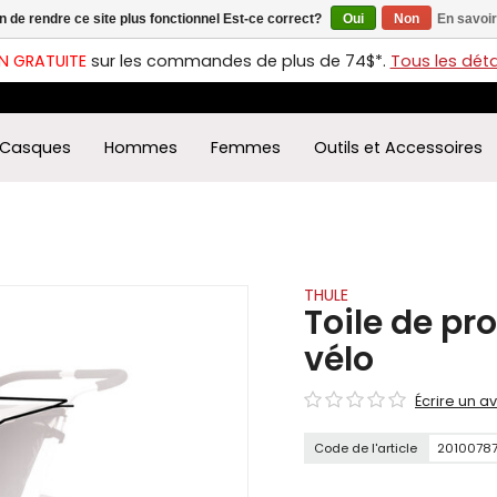
in de rendre ce site plus fonctionnel Est-ce correct?
Oui
Non
En savoir
ches
t
N GRATUITE
sur les commandes de plus de 74$*.
Tous les détai
s
r
ectionner
Casques
Hommes
Femmes
Outils et Accessoires
ultat
ponible.
uyez
rée
r
éder
THULE
Toile de pr
ultat
vélo
herche
ectionné.
Écrire un av
isateurs
ppareils
Code de l'article
2010078
iles
vent