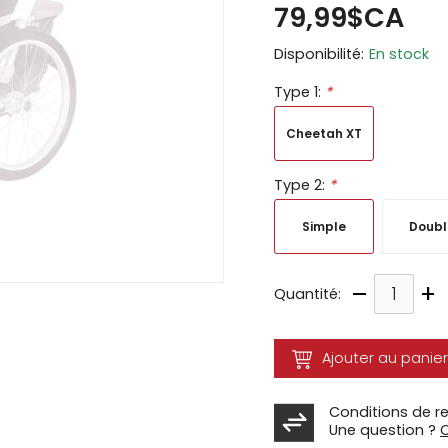
79,99$CA
ir
Disponibilité:
En stock
tes
Type 1:
*
e
cher
Cheetah XT
ser.
Type 2:
*
Simple
Doubl
–
+
Quantité:
Ajouter au panier
Conditions de r
Une question ?