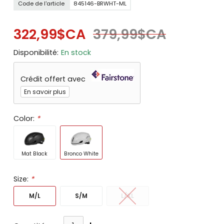
Code de l'article
845146-BRWHT-ML
322,99$CA
379,99$CA
Disponibilité:
En stock
Crédit offert avec
En savoir plus
Color:
*
Mat Black
Bronco White
Size:
*
M/L
S/M
L/XL