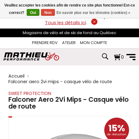
les
Veuillez accepter les cookies afin de rendre ce site plus fonctionnel Est-ce
flèches
haut
correct?
Oui
Non
En savoir plus sur les témoins (cookies) »
LIVRAISON GRATUITE
sur les commandes de plus de 74$*.
et
Tous les détails ici
.
bas
pour
Magasins de vélo et de ski de fond au Québec
sélectionner
le
PRENDRE RDV
ATELIER
MON COMPTE
résultat
disponible.
0
Appuyez
sur
Entrée
pour
Accueil
accéder
Falconer aero 2vi mips - casque vélo de route
au
résultat
SWEET PROTECTION
de
Falconer Aero 2Vi Mips - Casque vélo
recherche
de route
sélectionné.
Les
utilisateurs
d'appareils
15%
tactiles
de réduction
peuvent