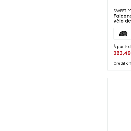
SWEET P
Falcone
vélo de
À partir 
263,4
Crédit o