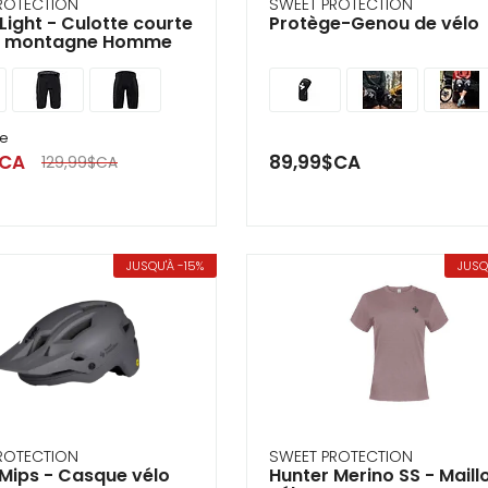
ROTECTION
SWEET PROTECTION
Light - Culotte courte
Protège-Genou de vélo
o montagne Homme
de
$CA
89,99$CA
129,99$CA
JUSQU'À -15%
JUSQ
ROTECTION
SWEET PROTECTION
 Mips - Casque vélo
Hunter Merino SS - Maill