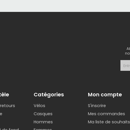
fiance totale dans les sections techniques
enre de casque qu’on recommande aux riders qui poussent 
s de route exigeants
ection propose aussi des casques route très performant
A
no
rodynamisme optimisé
tilation efficace
ra léger
ur ceux qui accumulent les kilomètres et veulent un casque 
tèle
Catégories
Mon compte
 retours
Vélos
S'inscrire
choisir un casque Sweet Protection ?
e
Casques
Mes commandes
Hommes
Ma liste de souhait
ection parmi les plus avancées