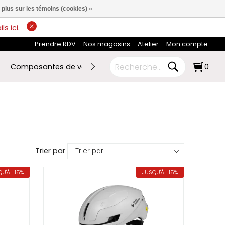
 plus sur les témoins (cookies) »
ls ici
.
Prendre RDV
Nos magasins
Atelier
Mon compte
Composantes de vélo
Ski de fond
RABAIS FIN DE SA
0
Trier par
U'À -15%
JUSQU'À -15%