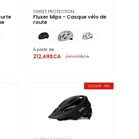
SWEET PROTECTION
ourte
Fluxer Mips - Casque vélo de
me
route
À partir de
212,49$CA
249,99$CA
JUSQU'À -15%