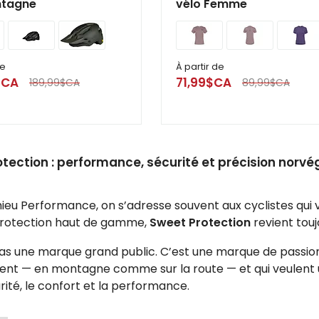
ntagne
vélo Femme
de
À partir de
$CA
71,99$CA
189,99$CA
89,99$CA
tection : performance, sécurité et précision norvé
eu Performance, on s’adresse souvent aux cyclistes qui v
protection haut de gamme,
Sweet Protection
revient touj
as une marque grand public. C’est une marque de passion
ent — en montagne comme sur la route — et qui veulent
urité, le confort et la performance.