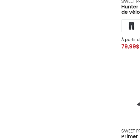
SWEET P
Hunter 
de vél
À partir 
79,99
SWEET P
Primer