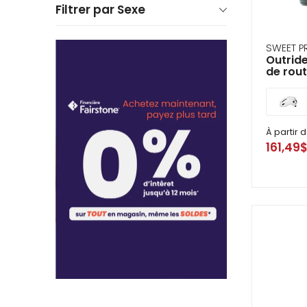
se
Filtrer par Sexe
serv
de
ges
SWEET P
tels
Outride
qu
de rou
tou
et
glis
À partir 
161,49