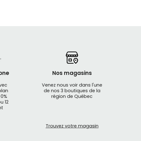
 et les plus performants possible, peu importe
on
est conçu avec une précision
nt.
ion.
one
Nos magasins
avec
Venez nous voir dans l'une
plan
de nos 3 boutiques de la
 0%
région de Québec
u 12
nt
t Protection
est une référence.
Trouvez votre magasin