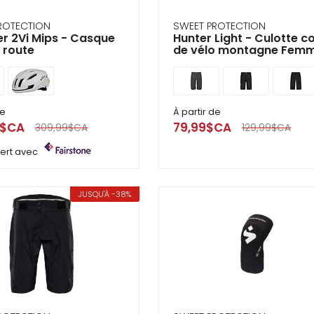
ROTECTION
SWEET PROTECTION
r 2Vi Mips - Casque
Hunter Light - Culotte c
 route
de vélo montagne Fem
de
À partir de
9$CA
79,99$CA
309,99$CA
129,99$CA
ffert avec
JUSQU'À -38%