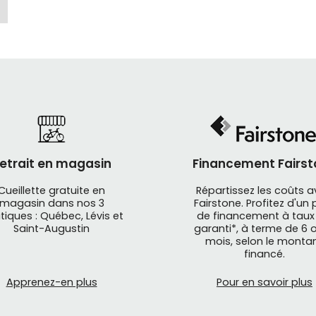
oche différente du casque vélo
ection vient de Norvège. Et ça paraît.
sophie est simple : créer les casques les plus sécuritaires
 la complexité. Résultat : chaque
casque Sweet Protecti
nante, autant au niveau de la structure que de l’ajusteme
n des casques génériques. Ici, chaque détail sert une fonct
etrait en magasin
Financement Fairst
dresse Sweet Protection ?
Cueillette gratuite en
Répartissez les coûts 
magasin dans nos 3
Fairstone. Profitez d'un 
tiques : Québec, Lévis et
de financement à taux
s engagés en vélo de montagne
Saint-Augustin
garanti*, à terme de 6 o
mois, selon le monta
financé.
ulez en trail technique, en enduro ou en all-mountain,
Swee
Apprenez-en plus
Pour en savoir plus
bilité exceptionnelle en descente
tection accrue à l’arrière de la tête