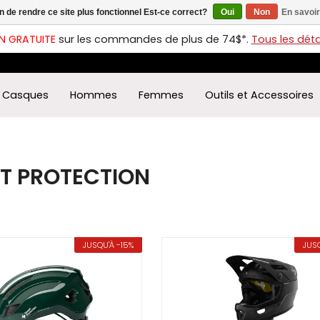
in de rendre ce site plus fonctionnel Est-ce correct?
Oui
Non
En savoir
ches
t
N GRATUITE
sur les commandes de plus de 74$*.
Tous les détai
s
r
ectionner
Casques
Hommes
Femmes
Outils et Accessoires
ultat
ponible.
uyez
rée
T PROTECTION
r
éder
ultat
herche
JUSQU'À -15%
JUSQ
ectionné.
isateurs
ppareils
iles
vent