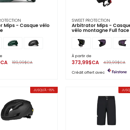
ir
tes
ROTECTION
SWEET PROTECTION
r Mips - Casque vélo
Arbitrator Mips - Casqu
e
te
vélo montagne Full face
cher
ser.
de
À partir de
$CA
373,99$CA
189,99$CA
439,99$CA
Crédit offert avec
JUSQU'À -15%
JUSQ