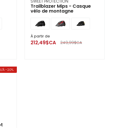
SWEET PROTECTION
Trailblazer Mips - Casque
vélo de montagne
À partir de
212,49$CA
249,99$CA
U'À -20%
ot