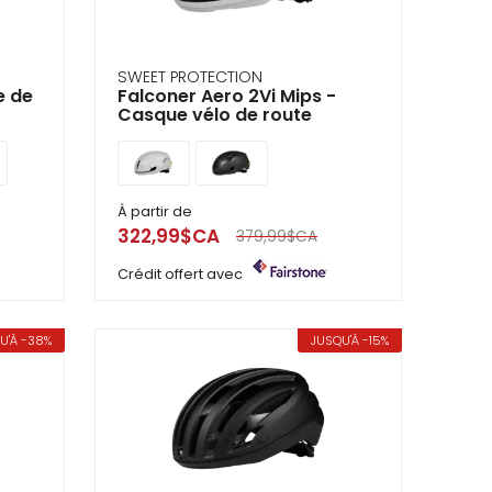
SWEET PROTECTION
e de
Falconer Aero 2Vi Mips -
Casque vélo de route
À partir de
322,99$CA
379,99$CA
Crédit offert avec
U'À -38%
JUSQU'À -15%