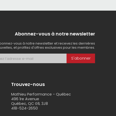
leur limite.
Abonnez-vous à notre newsletter
s.
bonnez-vous à notre newsletter et recevez les dernières
uvelles, et profitez d'offres exclusives pour les membres.
S'abonner
qui disparaît sur la tête.
Trouvez-nous
Mathieu Performance - Québec
496 1re Avenue
Québec, QC G1L 3J8
418-524-2650
s