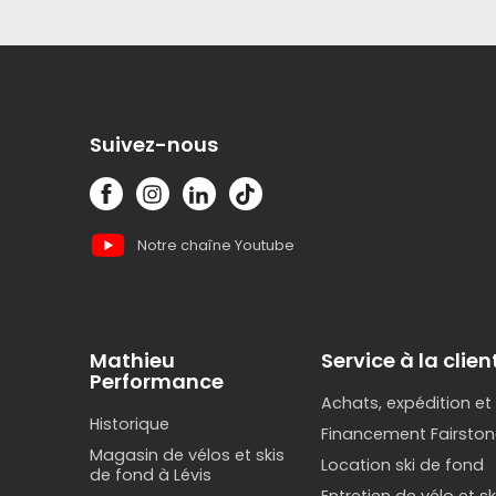
Con
C’est le g
Cycliste
Suivez-nous
Sweet Prot
Aé
Notre chaîne Youtube
Ven
Ult
Parfait po
Mathieu
Service à la clien
Performance
Achats, expédition et
Pourquoi 
Historique
Financement Fairston
Magasin de vélos et skis
Location ski de fond
Une prot
de fond à Lévis