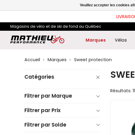
les
Veuillez accepter les cookies af
flè
hau
LIVRAISO
et
ba
Magasins de vélo et de ski de fond au Québec
pou
sél
le
Marques
Vélos
rés
dis
App
Accueil
Marques
Sweet protection
sur
Ent
SWEE
pou
Catégories
acc
au
rés
Résultats: 11
de
Filtrer par Marque
rec
sél
Filtrer par Prix
Les
util
d'a
Filtrer par Solde
tact
peu