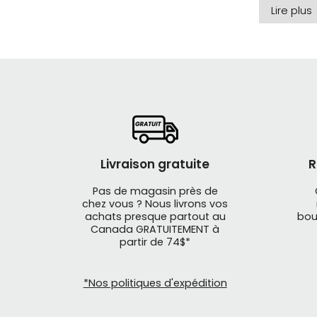
Une appr
Lire plus
Sweet Prot
Leur philo
le coût ou
impression
On est loi
Livraison gratuite
R
À qui s’a
Pas de magasin près de
chez vous ? Nous livrons vos
achats presque partout au
bou
Cycliste
Canada GRATUITEMENT à
partir de 74$*
Si vous ro
*Nos politiques d'expédition
Sta
Pro