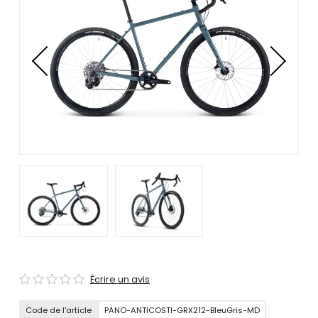
se
servir
de
gestes
tels
que
toucher
et
glisser.
Écrire un avis
Code de l'article
PANO-ANTICOSTI-GRX212-BleuGris-MD