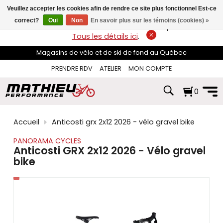
les
Veuillez accepter les cookies afin de rendre ce site plus fonctionnel Est-ce
flèches
haut
correct?
Oui
Non
En savoir plus sur les témoins (cookies) »
LIVRAISON GRATUITE
sur les commandes de plus de 74$*.
et
Tous les détails ici
.
bas
pour
Magasins de vélo et de ski de fond au Québec
sélectionner
le
PRENDRE RDV
ATELIER
MON COMPTE
résultat
disponible.
0
Appuyez
sur
Entrée
pour
Accueil
Anticosti grx 2x12 2026 - vélo gravel bike
accéder
au
PANORAMA CYCLES
résultat
Anticosti GRX 2x12 2026 - Vélo gravel
de
bike
recherche
sélectionné.
Les
utilisateurs
d'appareils
tactiles
peuvent