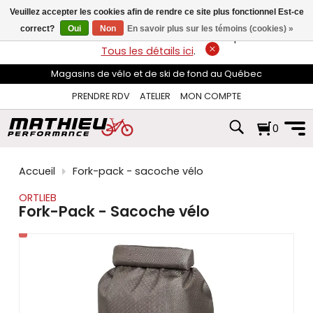
les
Veuillez accepter les cookies afin de rendre ce site plus fonctionnel Est-ce
flèches
haut
correct?
Oui
Non
En savoir plus sur les témoins (cookies) »
LIVRAISON GRATUITE
sur les commandes de plus de 74$*.
et
Tous les détails ici
.
bas
pour
Magasins de vélo et de ski de fond au Québec
sélectionner
le
PRENDRE RDV
ATELIER
MON COMPTE
résultat
disponible.
0
Appuyez
sur
Entrée
pour
Accueil
Fork-pack - sacoche vélo
accéder
au
ORTLIEB
résultat
Fork-Pack - Sacoche vélo
de
recherche
sélectionné.
Les
utilisateurs
d'appareils
tactiles
peuvent