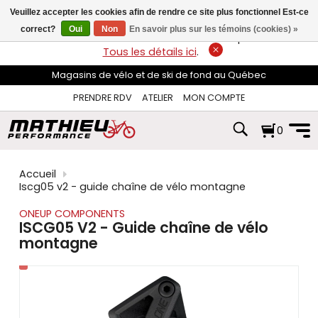
les
Veuillez accepter les cookies afin de rendre ce site plus fonctionnel Est-ce
flèches
haut
correct?
Oui
Non
En savoir plus sur les témoins (cookies) »
LIVRAISON GRATUITE
sur les commandes de plus de 74$*.
et
Tous les détails ici
.
bas
pour
Magasins de vélo et de ski de fond au Québec
sélectionner
le
PRENDRE RDV
ATELIER
MON COMPTE
résultat
disponible.
0
Appuyez
sur
Entrée
pour
Accueil
accéder
Iscg05 v2 - guide chaîne de vélo montagne
au
résultat
ONEUP COMPONENTS
de
ISCG05 V2 - Guide chaîne de vélo
recherche
montagne
sélectionné.
Les
utilisateurs
d'appareils
tactiles
peuvent