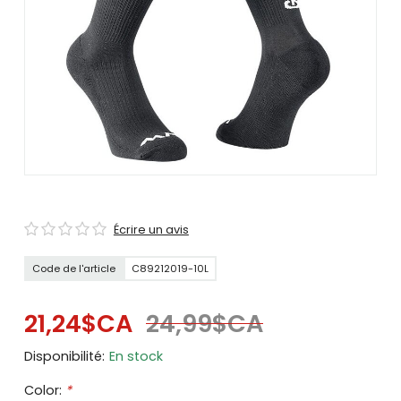
se
servir
de
gestes
tels
que
toucher
et
glisser.
Écrire un avis
Code de l'article
C89212019-10L
21,24$CA
24,99$CA
Disponibilité:
En stock
Color:
*