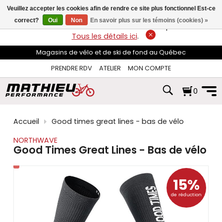
les
Veuillez accepter les cookies afin de rendre ce site plus fonctionnel Est-ce
flèches
haut
correct?
Oui
Non
En savoir plus sur les témoins (cookies) »
LIVRAISON GRATUITE
sur les commandes de plus de 74$*.
et
Tous les détails ici
.
bas
pour
Magasins de vélo et de ski de fond au Québec
sélectionner
le
PRENDRE RDV
ATELIER
MON COMPTE
résultat
disponible.
0
Appuyez
sur
Entrée
pour
Accueil
Good times great lines - bas de vélo
accéder
au
NORTHWAVE
résultat
Good Times Great Lines - Bas de vélo
de
recherche
sélectionné.
15%
Les
utilisateurs
de réduction
d'appareils
tactiles
peuvent