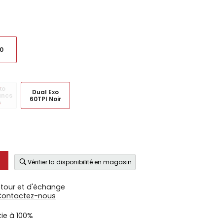
0
xo
Dual Exo
ancs
60TPI Noir
e
Vérifier la disponibilité en magasin
etour et d'échange
Contactez-nous
tie à 100%