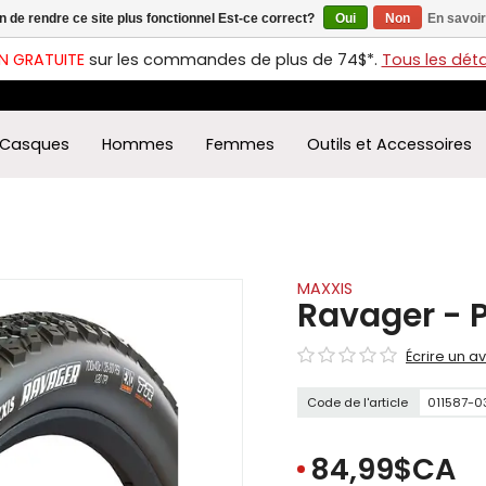
in de rendre ce site plus fonctionnel Est-ce correct?
Oui
Non
En savoir
ches
t
N GRATUITE
sur les commandes de plus de 74$*.
Tous les détai
s
r
ectionner
Casques
Hommes
Femmes
Outils et Accessoires
ultat
ponible.
uyez
rée
r
éder
MAXXIS
Ravager - P
ultat
Écrire un av
herche
ectionné.
Code de l'article
011587-0
isateurs
ppareils
iles
84,99$CA
vent