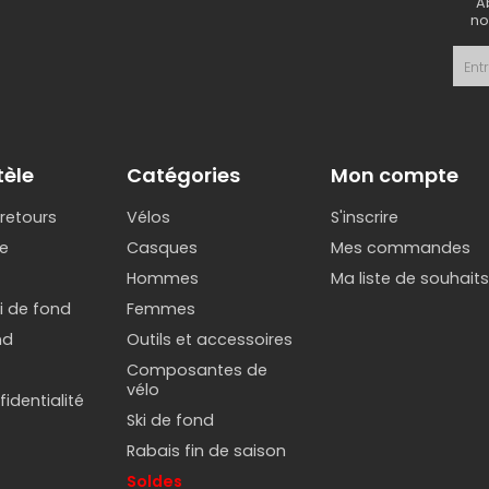
A
no
tèle
Catégories
Mon compte
 retours
Vélos
S'inscrire
e
Casques
Mes commandes
Hommes
Ma liste de souhait
ki de fond
Femmes
nd
Outils et accessoires
Composantes de
vélo
identialité
Ski de fond
Rabais fin de saison
Soldes