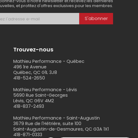
bonnez-vous à notre newsletter et recevez les dernières
uvelles, et profitez d'offres exclusives pour les membres.
S'abonner
Trouvez-nous
Mathieu Performance - Québec
496 1re Avenue
Québec, QC G1L 3J8
418-524-2650
s
Mathieu Performance - Lévis
5690 Rue Saint-Georges
Lévis, QC G6V 4M2
418-837-2493
Mathieu Performance - Saint-Augustin
3679 Rue de l'Hêtrière, suite 100
Saint-Augustin-de-Desmaures, QC G3A 1X1
418-871-0333