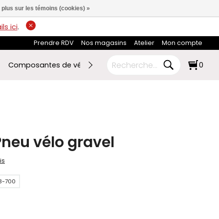
 plus sur les témoins (cookies) »
ls ici
.
Prendre RDV
Nos magasins
Atelier
Mon compte
Composantes de vélo
Ski de fond
RABAIS FIN DE SAI
0
neu vélo gravel
is
3-700