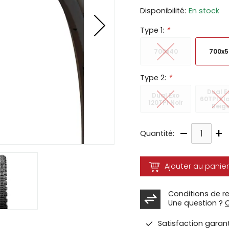
Disponibilité:
En stock
ir
Type 1:
*
tes
e
700x40
700x5
cher
ser.
Type 2:
*
Dual E
Dual Exo
60TPI Fl
120TPI Noir
Beig
–
+
Quantité:
Ajouter au panier
Conditions de r
Une question ?
Satisfaction garan