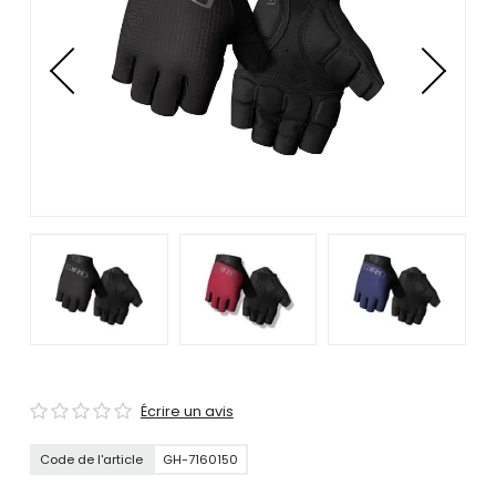
se
servir
de
gestes
tels
que
toucher
et
glisser.
Écrire un avis
Code de l'article
GH-7160150