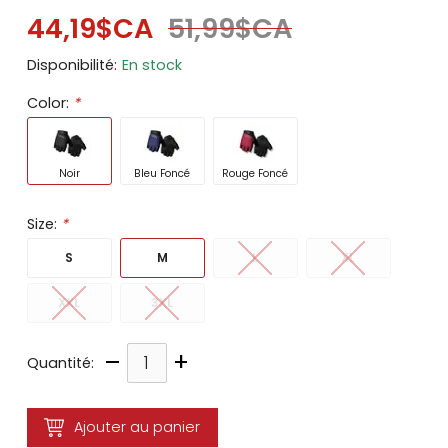
44,19$CA
51,99$CA
Disponibilité:
En stock
Color:
*
Noir
Bleu Foncé
Rouge Foncé
Size:
*
S
M
L
XL
XXL
3XL
–
+
Quantité:
Ajouter au panier