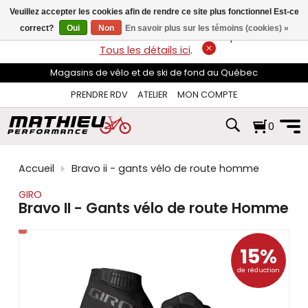
les
Veuillez accepter les cookies afin de rendre ce site plus fonctionnel Est-ce
flèches
haut
correct?
Oui
Non
En savoir plus sur les témoins (cookies) »
LIVRAISON GRATUITE
sur les commandes de plus de 74$*.
et
Tous les détails ici
.
bas
pour
Magasins de vélo et de ski de fond au Québec
sélectionner
le
PRENDRE RDV
ATELIER
MON COMPTE
résultat
disponible.
0
Appuyez
sur
Entrée
pour
Accueil
Bravo ii - gants vélo de route homme
accéder
au
GIRO
résultat
Bravo II - Gants vélo de route Homme
de
recherche
sélectionné.
15%
Les
utilisateurs
de réduction
d'appareils
tactiles
peuvent