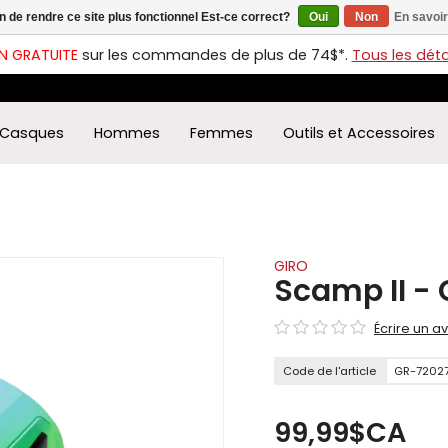
in de rendre ce site plus fonctionnel Est-ce correct?
Oui
Non
En savoir
ches
t
N GRATUITE
sur les commandes de plus de 74$*.
Tous les détai
s
r
ectionner
Casques
Hommes
Femmes
Outils et Accessoires
ultat
ponible.
uyez
rée
r
éder
GIRO
Scamp II - 
ultat
Écrire un av
herche
ectionné.
Code de l'article
GR-7202
isateurs
ppareils
iles
99,99$CA
vent