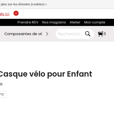
 plus sur les témoins (cookies) »
ls ici
.
Prendre RDV
Nos magasins
Atelier
Mon compte
Composantes de vélo
Ski de fond
RABAIS FIN DE SAI
0
Casque vélo pour Enfant
is
772