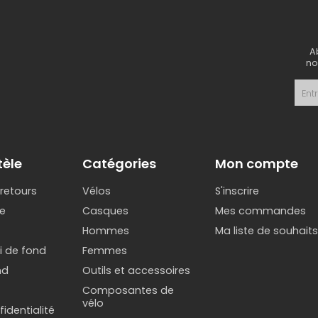
A
no
tèle
Catégories
Mon compte
 retours
Vélos
S'inscrire
e
Casques
Mes commandes
Hommes
Ma liste de souhait
ki de fond
Femmes
nd
Outils et accessoires
Composantes de
vélo
identialité