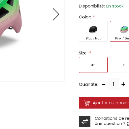
Disponibilité:
En stock
ir
Color:
*
tes
e
cher
Black Mat
Pink / Gr
ser.
Size:
*
XS
S
–
+
Quantité:
Ajouter au panier
Conditions de r
Une question ?