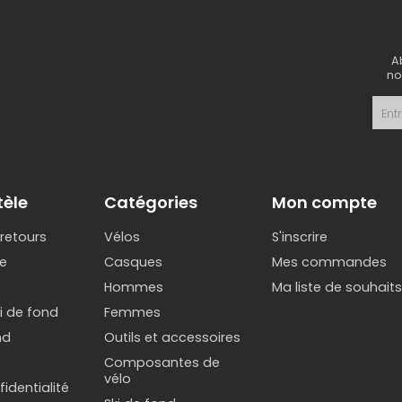
A
no
tèle
Catégories
Mon compte
 retours
Vélos
S'inscrire
e
Casques
Mes commandes
Hommes
Ma liste de souhait
ki de fond
Femmes
nd
Outils et accessoires
Composantes de
vélo
identialité