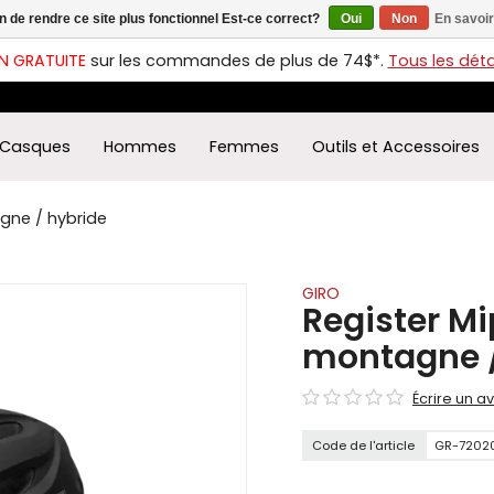
in de rendre ce site plus fonctionnel Est-ce correct?
Oui
Non
En savoir
ches
t
N GRATUITE
sur les commandes de plus de 74$*.
Tous les détai
s
r
ectionner
Casques
Hommes
Femmes
Outils et Accessoires
ultat
ponible.
uyez
gne / hybride
rée
r
éder
GIRO
Register Mi
ultat
montagne /
herche
ectionné.
Écrire un av
isateurs
ppareils
Code de l'article
GR-7202
iles
vent