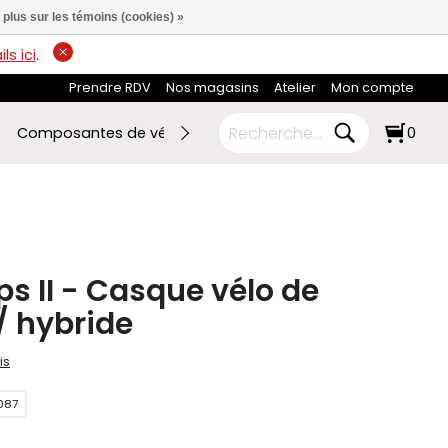
 plus sur les témoins (cookies) »
ls ici
.
Prendre RDV
Nos magasins
Atelier
Mon compte
Composantes de vélo
Ski de fond
RABAIS FIN DE SAI
0
ps II - Casque vélo de
 hybride
is
087