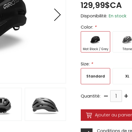
129,99$CA
ir
Disponibilité:
En stock
tes
Color:
*
e
cher
ser.
Mat Black / Grey
Titane
Size:
*
Standard
XL
–
+
Quantité:
Ajouter au panier
Conditions de r