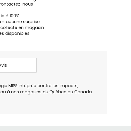
Contactez-nous
tie à 100%
n = aucune surprise
u collecte en magasin
es disponibles
Avis
ogie MIPS intégrée contre les impacts,
igne ou à nos magasins du Québec au Canada.