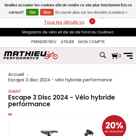
les
Veuillez accepter les cookies afin de rendre ce site plus fonctionnel Est-ce
flèches
haut
correct?
Oui
Non
En savoir plus sur les témoins (cookies) »
LIVRAISON GRATUITE
sur les commandes de plus de 74$*.
et
Tous les détails ici
.
bas
pour
Magasins de vélo et de ski de fond au Québec
sélectionner
le
PRENDRE RDV
ATELIER
MON COMPTE
résultat
disponible.
0
Appuyez
sur
Entrée
pour
Accueil
accéder
Escape 3 disc 2024 - vélo hybride performance
au
résultat
GIANT
de
Escape 3 Disc 2024 - Vélo hybride
recherche
performance
sélectionné.
Les
utilisateurs
d'appareils
20%
tactiles
de réduction
peuvent