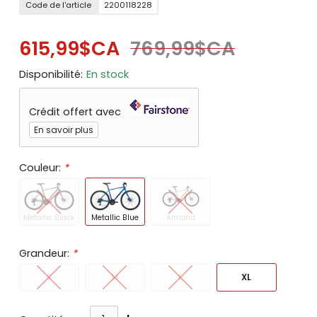
Code de l'article
2200118228
615,99$CA
769,99$CA
Disponibilité:
En stock
Crédit offert avec
En savoir plus
Couleur:
*
Metallic Black
Metallic Blue
Almond
Grandeur:
*
S
M
L
XL