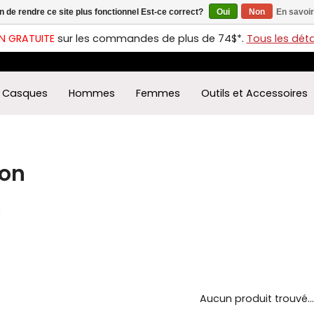
in de rendre ce site plus fonctionnel Est-ce correct?
Oui
Non
En savoir
ches
t
N GRATUITE
sur les commandes de plus de 74$*.
Tous les détai
s
r
ectionner
Casques
Hommes
Femmes
Outils et Accessoires
ultat
ponible.
uyez
rée
ion
r
éder
ultat
0
herche
ectionné.
isateurs
ppareils
iles
Aucun produit trouvé...
vent