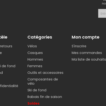
no
tèle
Catégories
Mon compte
 retours
Vélos
S'inscrire
e
Casques
Mes commandes
Hommes
Ma liste de souhait
ki de fond
Femmes
nd
Outils et accessoires
Composantes de
vélo
identialité
Ski de fond
Rabais fin de saison
Soldes