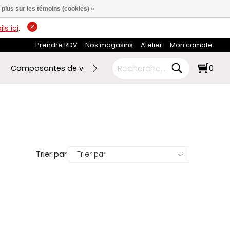
 plus sur les témoins (cookies) »
ls ici
.
Prendre RDV
Nos magasins
Atelier
Mon compte
Composantes de vélo
Ski de fond
RABAIS FIN DE SA
0
Trier par