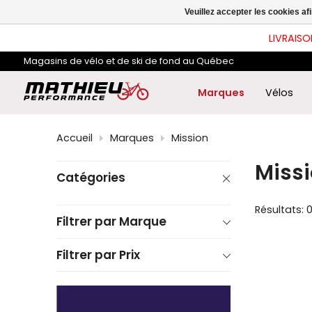
les
Veuillez accepter les cookies af
flè
hau
LIVRAISO
et
ba
Magasins de vélo et de ski de fond au Québec
pou
sél
le
Marques
Vélos
rés
dis
App
Accueil
Marques
Mission
sur
Ent
Miss
pou
Catégories
acc
au
rés
Résultats: 
de
Filtrer par Marque
rec
sél
Filtrer par Prix
Les
util
d'a
tact
peu