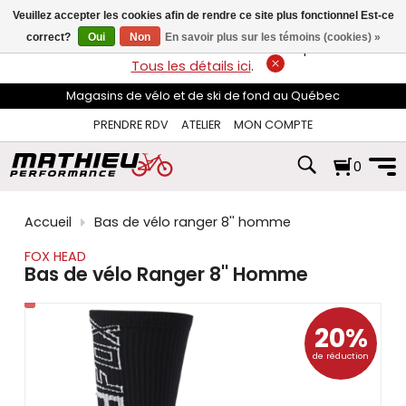
les
Veuillez accepter les cookies afin de rendre ce site plus fonctionnel Est-ce
flèches
haut
correct?
Oui
Non
En savoir plus sur les témoins (cookies) »
LIVRAISON GRATUITE
sur les commandes de plus de 74$*.
et
Tous les détails ici
.
bas
pour
Magasins de vélo et de ski de fond au Québec
sélectionner
le
PRENDRE RDV
ATELIER
MON COMPTE
résultat
disponible.
0
Appuyez
sur
Entrée
pour
Accueil
Bas de vélo ranger 8'' homme
accéder
au
FOX HEAD
résultat
Bas de vélo Ranger 8'' Homme
de
recherche
sélectionné.
20%
Les
utilisateurs
de réduction
d'appareils
tactiles
peuvent