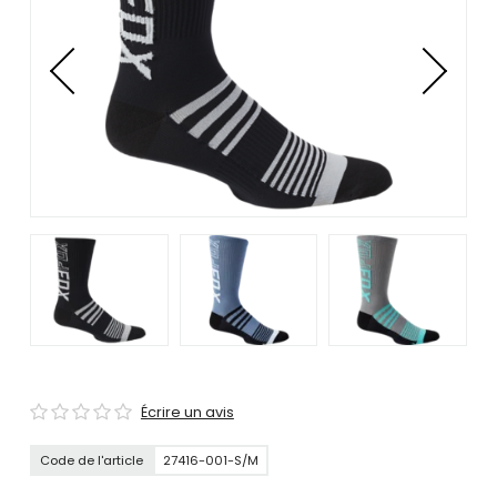
se
servir
de
gestes
tels
que
toucher
et
glisser.
Écrire un avis
Code de l'article
27416-001-S/M