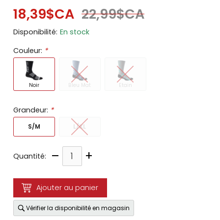
18,39$CA
22,99$CA
Disponibilité:
En stock
Couleur:
*
Noir
Bleu Mat
Etain
Grandeur:
*
S/M
L/XL
–
+
Quantité:
Ajouter au panier
Vérifier la disponibilité en magasin