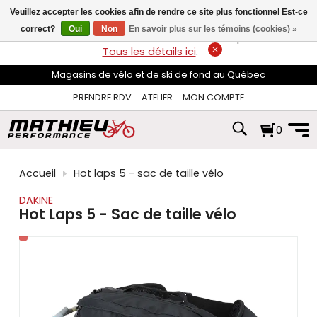
les
Veuillez accepter les cookies afin de rendre ce site plus fonctionnel Est-ce
flèches
haut
correct?
Oui
Non
En savoir plus sur les témoins (cookies) »
LIVRAISON GRATUITE
sur les commandes de plus de 74$*.
et
Tous les détails ici
.
bas
pour
Magasins de vélo et de ski de fond au Québec
sélectionner
le
PRENDRE RDV
ATELIER
MON COMPTE
résultat
disponible.
0
Appuyez
sur
Entrée
pour
Accueil
Hot laps 5 - sac de taille vélo
accéder
au
DAKINE
résultat
Hot Laps 5 - Sac de taille vélo
de
recherche
sélectionné.
Les
utilisateurs
d'appareils
tactiles
peuvent