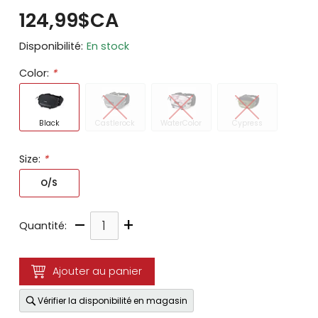
124,99$CA
Disponibilité:
En stock
Color:
*
Black
Castlerock
WaterColor
Cypress
Size:
*
O/S
–
+
Quantité:
Ajouter au panier
Vérifier la disponibilité en magasin