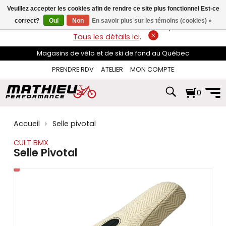
les
Veuillez accepter les cookies afin de rendre ce site plus fonctionnel Est-ce
flèches
haut
correct?
Oui
Non
En savoir plus sur les témoins (cookies) »
LIVRAISON GRATUITE
sur les commandes de plus de 74$*.
et
Tous les détails ici
.
bas
pour
Magasins de vélo et de ski de fond au Québec
sélectionner
le
PRENDRE RDV
ATELIER
MON COMPTE
résultat
disponible.
0
Appuyez
sur
Entrée
pour
Accueil
Selle pivotal
accéder
au
CULT BMX
résultat
Selle Pivotal
de
recherche
sélectionné.
Les
utilisateurs
d'appareils
tactiles
peuvent