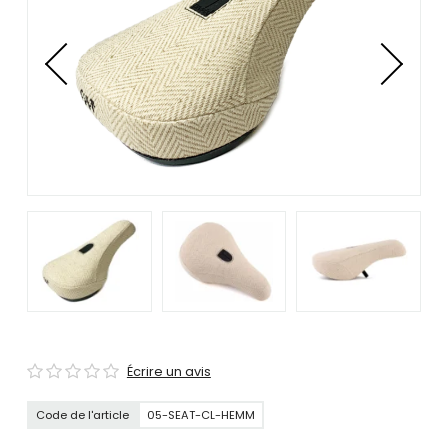
se
servir
de
gestes
tels
que
toucher
et
glisser.
Écrire un avis
Code de l'article
05-SEAT-CL-HEMM