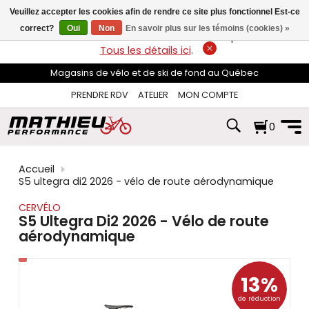
les
Veuillez accepter les cookies afin de rendre ce site plus fonctionnel Est-ce
flèches
haut
correct?
Oui
Non
En savoir plus sur les témoins (cookies) »
LIVRAISON GRATUITE
sur les commandes de plus de 74$*.
et
Tous les détails ici
.
bas
pour
Magasins de vélo et de ski de fond au Québec
sélectionner
le
PRENDRE RDV
ATELIER
MON COMPTE
résultat
disponible.
0
Appuyez
sur
Entrée
pour
Accueil
accéder
S5 ultegra di2 2026 - vélo de route aérodynamique
au
résultat
CERVÉLO
de
S5 Ultegra Di2 2026 - Vélo de route
recherche
aérodynamique
sélectionné.
Les
utilisateurs
d'appareils
13%
tactiles
de réduction
peuvent