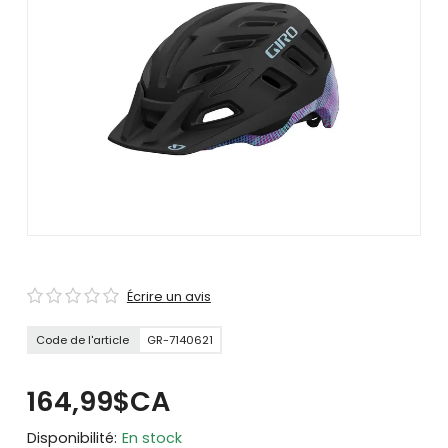
se
servir
de
gestes
tels
que
toucher
et
glisser.
Écrire un avis
Code de l'article
GR-7140621
164,99$CA
Disponibilité:
En stock