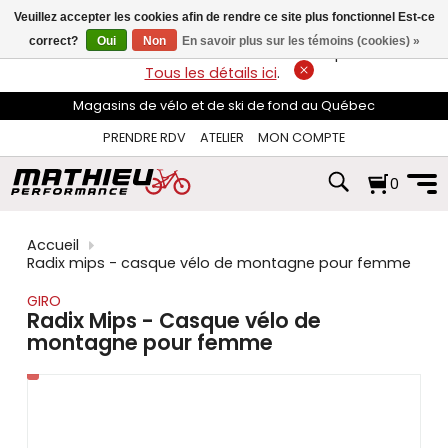
les
Veuillez accepter les cookies afin de rendre ce site plus fonctionnel Est-ce
flèches
haut
correct?
Oui
Non
En savoir plus sur les témoins (cookies) »
LIVRAISON GRATUITE
sur les commandes de plus de 74$*.
et
Tous les détails ici
.
bas
pour
Magasins de vélo et de ski de fond au Québec
sélectionner
le
PRENDRE RDV
ATELIER
MON COMPTE
résultat
disponible.
0
Appuyez
sur
Entrée
pour
Accueil
accéder
Radix mips - casque vélo de montagne pour femme
au
résultat
GIRO
de
Radix Mips - Casque vélo de
recherche
montagne pour femme
sélectionné.
Les
utilisateurs
d'appareils
tactiles
peuvent