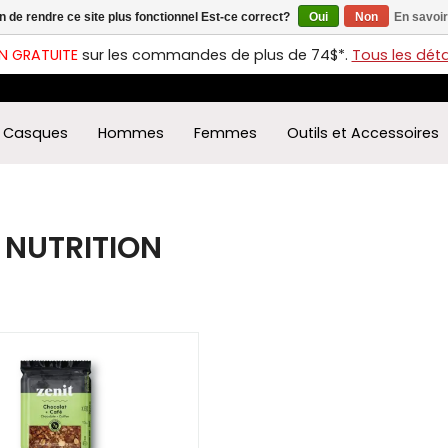
in de rendre ce site plus fonctionnel Est-ce correct?
Oui
Non
En savoir
ches
t
N GRATUITE
sur les commandes de plus de 74$*.
Tous les détai
s
r
ectionner
Casques
Hommes
Femmes
Outils et Accessoires
ultat
ponible.
uyez
rée
 NUTRITION
r
éder
ultat
herche
ectionné.
isateurs
ppareils
iles
vent