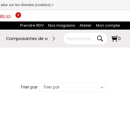
 plus sur les témoins (cookies) »
ls ici
.
Prendre RDV
Nos magasins
Atelier
Mon compte
Composantes de vélo
Ski de fond
RABAIS FIN DE SA
0
Trier par