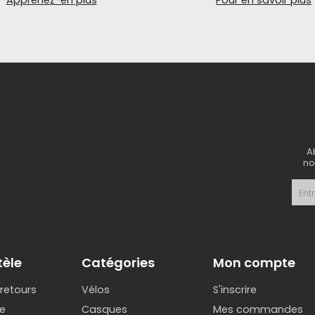
Apprenez-en plus
Pour en savoir plus
A
no
tèle
Catégories
Mon compte
 retours
Vélos
S'inscrire
e
Casques
Mes commandes