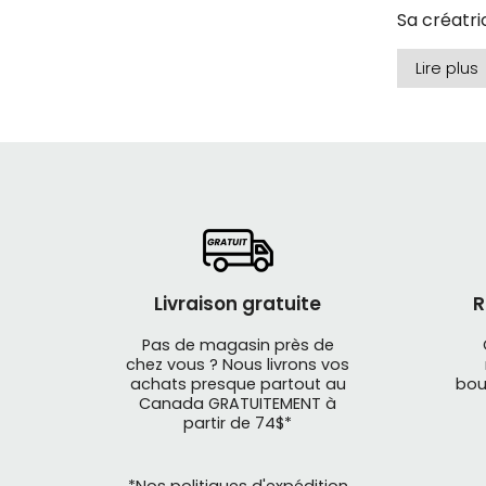
Sa créatric
moteur pri
Lire plus
de votre p
Les produi
qui redonn
Magasinez
Livraison gratuite
R
Pas de magasin près de
chez vous ? Nous livrons vos
achats presque partout au
bou
Canada GRATUITEMENT à
partir de 74$*