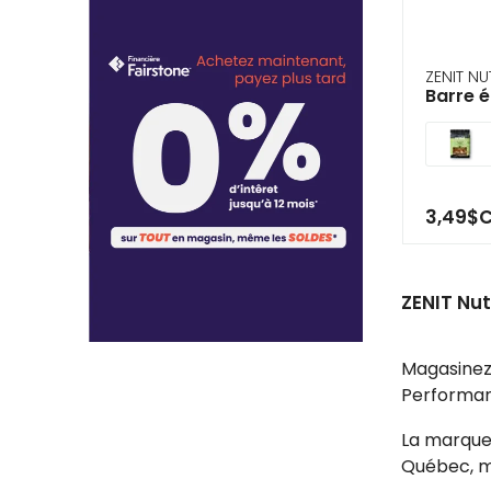
se
serv
de
ges
ZENIT NU
tels
Barre 
qu
tou
et
glis
3,49$
ZENIT Nut
Magasinez 
Performan
La marqu
Québec, ma