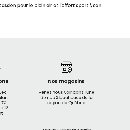
ssion pour le plein air et l'effort sportif, son
du goût et qui vous accompagnent tout au long
rgie, mais aussi des poudres d'électrolytes
e Québec au Canada
one
Nos magasins
avec
Venez nous voir dans l'une
plan
de nos 3 boutiques de la
 0%
région de Québec
u 12
nt