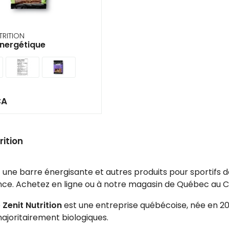
ir
tes
TRITION
énergétique
e
cher
ser.
CA
rition
une barre énergisante et autres produits pour sportifs 
ce. Achetez en ligne ou à notre magasin de Québec au 
e
Zenit Nutrition
est une entreprise québécoise, née en 202
joritairement biologiques.