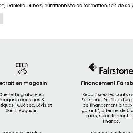
e, Danielle Dubois, nutritionniste de formation, fait de sa pa
ncipal pour produire des recettes et collations qui ont 
ratique sportive.
ts
Zenit Nutrition
comprennent des barres et boules d'éne
ent de l'énergie lors de votre effort intense.
 des produits de
nutrition en ligne
ou à notre magasin d
etrait en magasin
Financement Fairst
Cueillette gratuite en
Répartissez les coûts 
magasin dans nos 3
Fairstone. Profitez d'un 
tiques : Québec, Lévis et
de financement à taux
Saint-Augustin
garanti*, à terme de 6 o
mois, selon le monta
financé.