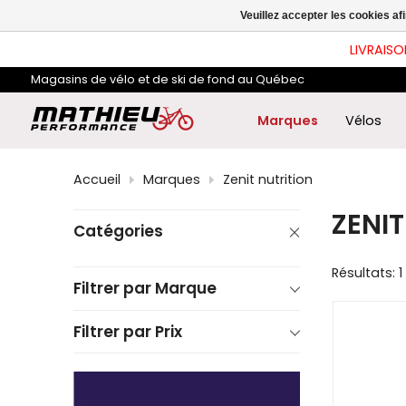
les
Veuillez accepter les cookies af
flè
hau
LIVRAISO
et
ba
Magasins de vélo et de ski de fond au Québec
pou
sél
le
Marques
Vélos
rés
dis
App
Accueil
Marques
Zenit nutrition
sur
Ent
ZENIT
pou
Catégories
acc
au
rés
Résultats: 1
de
Filtrer par Marque
rec
sél
Filtrer par Prix
Les
util
d'a
tact
peu