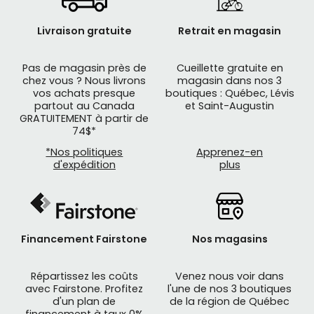
Livraison gratuite
Retrait en magasin
Pas de magasin près de
Cueillette gratuite en
chez vous ? Nous livrons
magasin dans nos 3
vos achats presque
boutiques : Québec, Lévis
partout au Canada
et Saint-Augustin
GRATUITEMENT à partir de
La marque japonaise
PANARACER
a débuté en
74$*
1952 avec des produits en caoutchouc pour une
*Nos politiques
Apprenez-en
variété d'applications commerciales et grand
d'expédition
plus
public. Depuis lors,
PANARACER
fabrique
exclusivement des pneus de vélo. Les ingénieurs
experts en R&D chez PANARACER recherchent
constamment des composés, des motifs de
bande de roulement et une technologie de
Financement Fairstone
Nos magasins
carcasse. De plus, l'accent est mis sur le
développement de bandes de roulement et de
Répartissez les coûts
Venez nous voir dans
avec Fairstone. Profitez
l'une de nos 3 boutiques
profils CAO de pointe.
d'un plan de
de la région de Québec
financement à taux 0%