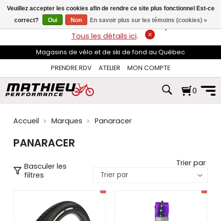
les
Veuillez accepter les cookies afin de rendre ce site plus fonctionnel Est-ce
flèches
haut
correct?
Oui
Non
En savoir plus sur les témoins (cookies) »
LIVRAISON GRATUITE
sur les commandes de plus de 74$*.
et
Tous les détails ici
.
bas
pour
Magasins de vélo et de ski de fond au Québec
sélectionner
le
PRENDRE RDV
ATELIER
MON COMPTE
résultat
disponible.
0
Appuyez
sur
Entrée
pour
Accueil
Marques
Panaracer
accéder
au
PANARACER
résultat
de
recherche
Trier par
Basculer les
sélectionné.
filtres
Les
utilisateurs
d'appareils
tactiles
peuvent