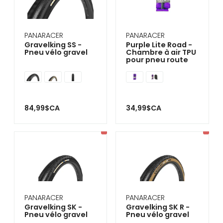
se
servir
de
gestes
PANARACER
PANARACER
tels
Gravelking SS -
Purple Lite Road -
que
Pneu vélo gravel
Chambre à air TPU
toucher
pour pneu route
et
glisser.
84,99$CA
34,99$CA
PANARACER
PANARACER
Gravelking SK -
Gravelking SK R -
Pneu vélo gravel
Pneu vélo gravel