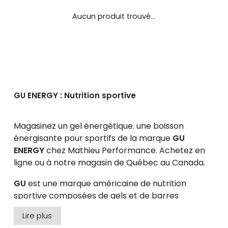
se
servir
Aucun produit trouvé...
de
gestes
tels
que
toucher
et
glisser.
GU ENERGY : Nutrition sportive
Magasinez un gel énergétique. une boisson
énergisante pour sportifs de la marque
GU
ENERGY
chez Mathieu Performance. Achetez en
ligne ou à notre magasin de Québec au Canada.
GU
est une marque américaine de nutrition
sportive composées de gels et de barres
énergétiques, gommes, boissons énergisantes et
Lire plus
de récupération.