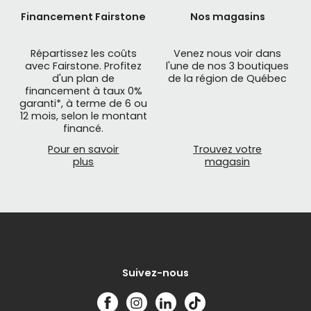
varier les plaisirs.
Financement Fairstone
Nos magasins
Pour améliorer le processus d’hydratation les
pastilles effervescentes apportent les sels
Répartissez les coûts
Venez nous voir dans
avec Fairstone. Profitez
l'une de nos 3 boutiques
minéraux dont le corps a besoin et pour mieux
d'un plan de
de la région de Québec
récupérer, les capsules de BCAA contenant des
financement à taux 0%
acides aminés, permettent de prévenir les
garanti*, à terme de 6 ou
12 mois, selon le montant
dommages musculaires.
financé.
Mathieu Performance vous propose des produits
Pour en savoir
Trouvez votre
plus
magasin
de
nutrition sportive
appréciés pour leurs
saveurs, vous permettant de mieux vous
surpasser lors de vos randonnées et de vos
séances d’entrainement, afin de rouler plus
longtemps et plus intensivement.
Suivez-nous