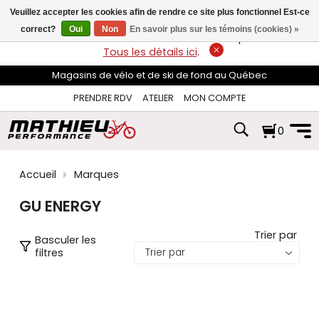
les
Veuillez accepter les cookies afin de rendre ce site plus fonctionnel Est-ce
flèches
haut
correct?
Oui
Non
En savoir plus sur les témoins (cookies) »
LIVRAISON GRATUITE
sur les commandes de plus de 74$*.
et
Tous les détails ici
.
bas
pour
Magasins de vélo et de ski de fond au Québec
sélectionner
le
PRENDRE RDV
ATELIER
MON COMPTE
résultat
disponible.
0
Appuyez
sur
Entrée
pour
Accueil
Marques
accéder
au
GU ENERGY
résultat
de
recherche
Trier par
Basculer les
sélectionné.
filtres
Les
utilisateurs
d'appareils
tactiles
peuvent