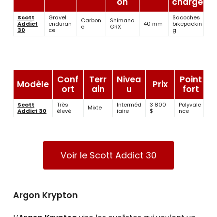
on
charge
Scott
Gravel
Sacoches
Carbon
Shimano
Addict
enduran
40 mm
bikepackin
e
GRX
30
ce
g
Conf
Terr
Nivea
Point
Modèle
Prix
ort
ain
u
fort
Scott
Très
Interméd
3 800
Polyvale
Mixte
Addict 30
élevé
iaire
$
nce
Voir le Scott Addict 30
Argon Krypton