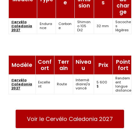
e
s
sion
char
ge
Cervélo
Shiman
Sacoche
Endura
Carbon
Caledonia
o 105
32 mm
s
nce
e
2027
Di2
légères
Conf
Terr
Nivea
Point
Modèle
Prix
ort
ain
u
fort
Rendem
Cervélo
Intermé
Excelle
5 600
ent
Caledonia
Route
diaire/a
nt
$
longue
2027
vancé
distance
Voir le Cervélo Caledonia 2027