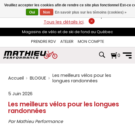
les
Veuillez accepter les cookies afin de rendre ce site plus fonctionnel Est-ce 
flèches
haut
Oui
Non
En savoir plus sur les témoins (cookies) »
LIVRAISON GRATUITE
sur les commandes de plus de 74$*.
et
Tous les détails ici
.
bas
pour
Magasins de vélo et de ski de fond au Québec
sélectionner
le
PRENDRE RDV
ATELIER
MON COMPTE
résultat
disponible.
0
Appuyez
sur
Entrée
pour
Les meilleurs vélos pour les
accéder
Accueil
BLOGUE
longues randonnées
au
résultat
5 Juin 2026
de
recherche
Les meilleurs vélos pour les longues
sélectionné.
randonnées
Les
utilisateurs
d'appareils
Par Mathieu Performance
tactiles
peuvent