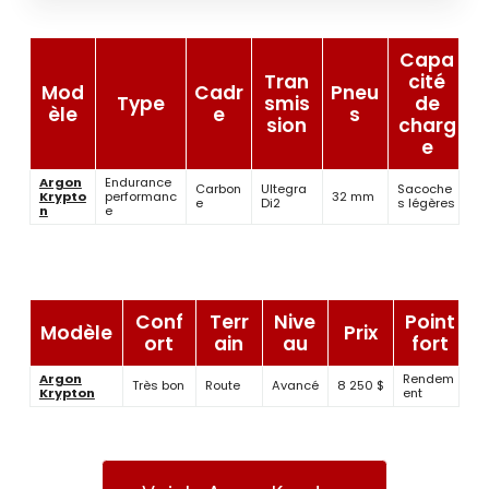
Capa
Tran
cité
Mod
Cadr
Pneu
Type
smis
de
èle
e
s
sion
charg
e
Argon
Endurance
Carbon
Ultegra
Sacoche
Krypto
performanc
32 mm
e
Di2
s légères
n
e
Conf
Terr
Nive
Point
Modèle
Prix
ort
ain
au
fort
Argon
Rendem
Très bon
Route
Avancé
8 250 $
Krypton
ent