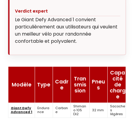
Verdict expert
Le Giant Defy Advanced 1 convient
particulièrement aux utilisateurs qui veulent
un meilleur vélo pour randonnée
confortable et polyvalent.
Capa
Tran
cité
Cadr
Pneu
Modèle
Type
smis
de
e
s
sion
charg
e
Shiman
Sacoche
Giant Defy
Endura
Carbon
o 105
32 mm
s
Advanced 1
nce
e
Di2
légères