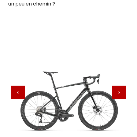
un peu en chemin ?
‹
›