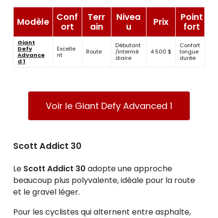
Conf
Terr
Nivea
Point
Modèle
Prix
ort
ain
u
fort
Giant
Débutant
Confort
Defy
Excelle
Route
/intermé
4 500 $
longue
Advance
nt
diaire
durée
d 1
Voir le Giant Defy Advanced 1
Scott Addict 30
Le
Scott Addict 30
adopte une approche
beaucoup plus polyvalente, idéale pour la route
et le gravel léger.
Pour les cyclistes qui alternent entre asphalte,