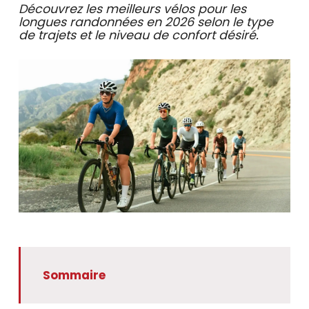
se
Découvrez les meilleurs vélos pour les
servir
longues randonnées en 2026 selon le type
de
de trajets et le niveau de confort désiré.
gestes
tels
que
toucher
et
glisser.
Sommaire