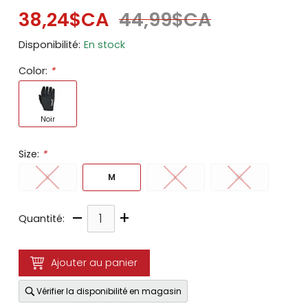
38,24$CA
44,99$CA
Disponibilité:
En stock
Color:
*
Noir
Size:
*
S
M
L
XL
–
+
Quantité:
Ajouter au panier
Vérifier la disponibilité en magasin