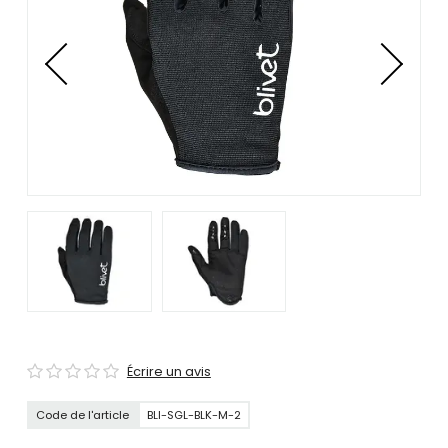
se
servir
de
gestes
tels
que
toucher
et
glisser.
Écrire un avis
Code de l'article
BLI-SGL-BLK-M-2