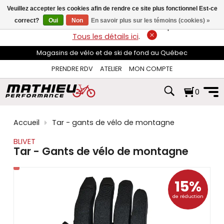
les
Veuillez accepter les cookies afin de rendre ce site plus fonctionnel Est-ce
flèches
haut
correct?
Oui
Non
En savoir plus sur les témoins (cookies) »
LIVRAISON GRATUITE
sur les commandes de plus de 74$*.
et
Tous les détails ici
.
bas
pour
Magasins de vélo et de ski de fond au Québec
sélectionner
le
PRENDRE RDV
ATELIER
MON COMPTE
résultat
disponible.
0
Appuyez
sur
Entrée
pour
Accueil
Tar - gants de vélo de montagne
accéder
au
BLIVET
résultat
Tar - Gants de vélo de montagne
de
recherche
sélectionné.
15%
Les
utilisateurs
de réduction
d'appareils
tactiles
peuvent