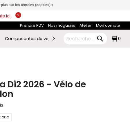
 plus sur les témoins (cookies) »
ls ici
.
Prendre RDV
Nos magasins
Atelier
Mon compte
Composantes de vélo
Ski de fond
RABAIS FIN DE SAI
0
ra Di2 2026 - Vélo de
hlon
is
C.2D.2