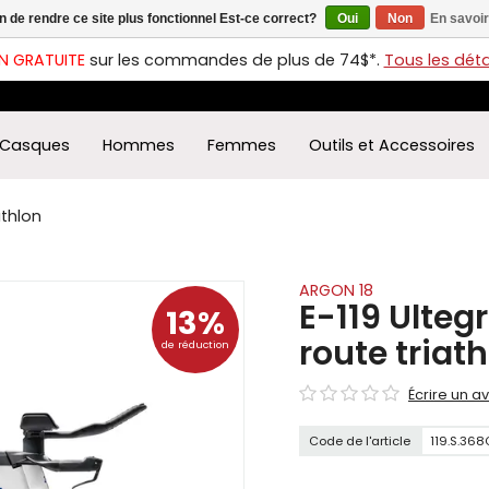
in de rendre ce site plus fonctionnel Est-ce correct?
Oui
Non
En savoir
ches
t
N GRATUITE
sur les commandes de plus de 74$*.
Tous les détai
s
r
ectionner
Casques
Hommes
Femmes
Outils et Accessoires
ultat
ponible.
uyez
athlon
rée
r
éder
ARGON 18
E-119 Ulteg
13%
ultat
route triat
de réduction
herche
ectionné.
Écrire un av
isateurs
ppareils
Code de l'article
119.S.368
iles
vent