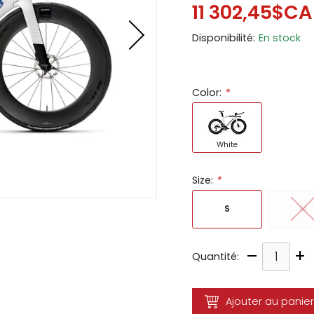
11 302,45$CA
ir
Disponibilité:
En stock
tes
e
cher
Color:
*
ser.
White
Size:
*
S
M
–
+
Quantité:
Ajouter au panier