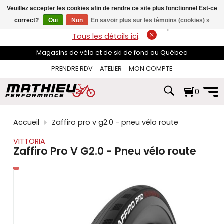
les
Veuillez accepter les cookies afin de rendre ce site plus fonctionnel Est-ce
flèches
haut
correct?
Oui
Non
En savoir plus sur les témoins (cookies) »
LIVRAISON GRATUITE
sur les commandes de plus de 74$*.
et
Tous les détails ici
.
bas
pour
Magasins de vélo et de ski de fond au Québec
sélectionner
le
PRENDRE RDV
ATELIER
MON COMPTE
résultat
disponible.
0
Appuyez
sur
Entrée
pour
Accueil
Zaffiro pro v g2.0 - pneu vélo route
accéder
au
VITTORIA
résultat
Zaffiro Pro V G2.0 - Pneu vélo route
de
recherche
sélectionné.
Les
utilisateurs
d'appareils
tactiles
peuvent