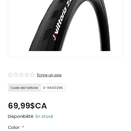
se
servir
de
gestes
tels
que
toucher
et
glisser.
Écrire un avis
Code de l'article
V-11A00295
69,99$CA
Disponibilité:
En stock
Color:
*