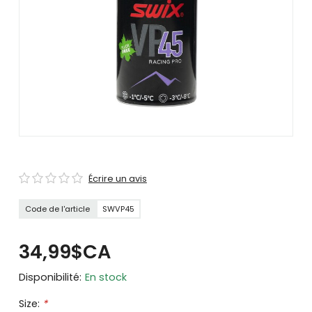
se
servir
de
gestes
tels
que
toucher
et
glisser.
Écrire un avis
Code de l'article
SWVP45
34,99$CA
Disponibilité:
En stock
Size:
*