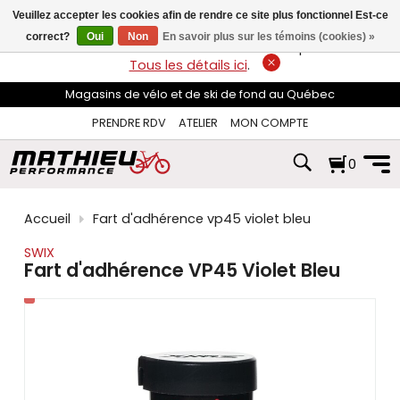
les
Veuillez accepter les cookies afin de rendre ce site plus fonctionnel Est-ce
flèches
haut
correct?
Oui
Non
En savoir plus sur les témoins (cookies) »
LIVRAISON GRATUITE
sur les commandes de plus de 74$*.
et
Tous les détails ici
.
bas
pour
Magasins de vélo et de ski de fond au Québec
sélectionner
le
PRENDRE RDV
ATELIER
MON COMPTE
résultat
disponible.
0
Appuyez
sur
Entrée
pour
Accueil
Fart d'adhérence vp45 violet bleu
accéder
au
SWIX
résultat
Fart d'adhérence VP45 Violet Bleu
de
recherche
sélectionné.
Les
utilisateurs
d'appareils
tactiles
peuvent