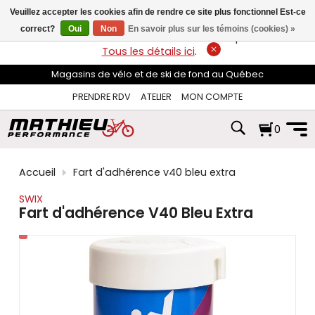
les
Veuillez accepter les cookies afin de rendre ce site plus fonctionnel Est-ce
flèches
haut
correct?
Oui
Non
En savoir plus sur les témoins (cookies) »
LIVRAISON GRATUITE
sur les commandes de plus de 74$*.
et
Tous les détails ici
.
bas
pour
Magasins de vélo et de ski de fond au Québec
sélectionner
le
PRENDRE RDV
ATELIER
MON COMPTE
résultat
disponible.
0
Appuyez
sur
Entrée
pour
Accueil
Fart d'adhérence v40 bleu extra
accéder
au
SWIX
résultat
Fart d'adhérence V40 Bleu Extra
de
recherche
sélectionné.
Les
utilisateurs
d'appareils
tactiles
peuvent