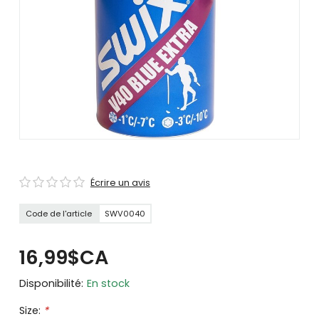
se
servir
de
gestes
tels
que
toucher
et
glisser.
Écrire un avis
Code de l'article
SWV0040
16,99$CA
Disponibilité:
En stock
Size:
*