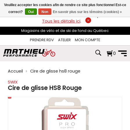
les
Veuillez accepter les cookies afin de rendre ce site plus fonctionnel Est-ce
flèches
haut
correct?
Oui
Non
En savoir plus sur les témoins (cookies) »
LIVRAISON GRATUITE
sur les commandes de plus de 74$*.
et
Tous les détails ici
.
bas
pour
Magasins de vélo et de ski de fond au Québec
sélectionner
le
PRENDRE RDV
ATELIER
MON COMPTE
résultat
disponible.
0
Appuyez
sur
Entrée
pour
Accueil
Cire de glisse hs8 rouge
accéder
au
SWIX
résultat
Cire de glisse HS8 Rouge
de
recherche
sélectionné.
Les
utilisateurs
d'appareils
tactiles
peuvent