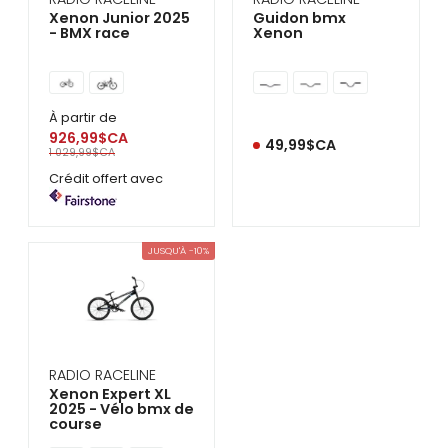
Xenon Junior 2025
Guidon bmx
- BMX race
Xenon
À partir de
926,99$CA
49,99$CA
1 029,99$CA
Crédit offert avec
JUSQU'À -10%
RADIO RACELINE
Xenon Expert XL
2025 - Vélo bmx de
course