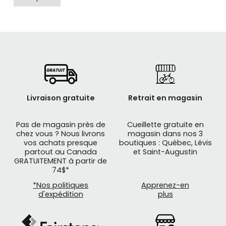
Livraison gratuite
Retrait en magasin
Pas de magasin près de
Cueillette gratuite en
chez vous ? Nous livrons
magasin dans nos 3
vos achats presque
boutiques : Québec, Lévis
RADIO RACELINE
combine plus de 20 ans
partout au Canada
et Saint-Augustin
GRATUITEMENT à partir de
d'expérience dans la création de vélos BMX avec
74$*
la contribution de certains des meilleurs coureurs
*Nos politiques
Apprenez-en
et joueurs de l'industrie du monde pour créer une
d'expédition
plus
gamme révolutionnaire et englobante de vélos
conçus pour vous emmener jusqu'à la ligne
d'arrivée.