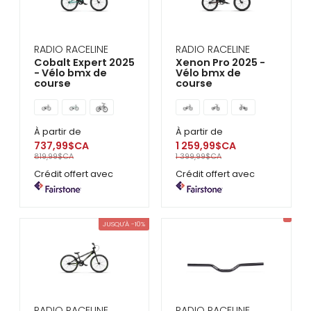
se
servir
de
gestes
RADIO RACELINE
RADIO RACELINE
tels
Cobalt Expert 2025
Xenon Pro 2025 -
que
- Vélo bmx de
Vélo bmx de
toucher
course
course
et
glisser.
À partir de
À partir de
737,99$CA
1 259,99$CA
819,99$CA
1 399,99$CA
Crédit offert avec
Crédit offert avec
JUSQU'À -10%
RADIO RACELINE
RADIO RACELINE