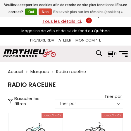
les
Veuillez accepter les cookies afin de rendre ce site plus fonctionnel Est-ce
flèches
haut
correct?
Oui
Non
En savoir plus sur les témoins (cookies) »
LIVRAISON GRATUITE
sur les commandes de plus de 74$*.
et
Tous les détails ici
.
bas
pour
Magasins de vélo et de ski de fond au Québec
sélectionner
le
PRENDRE RDV
ATELIER
MON COMPTE
résultat
disponible.
0
Appuyez
sur
Entrée
pour
Accueil
Marques
Radio raceline
accéder
au
RADIO RACELINE
résultat
de
recherche
Trier par
Basculer les
sélectionné.
filtres
Les
utilisateurs
JUSQU'À -10%
JUSQU'À -10%
d'appareils
tactiles
peuvent