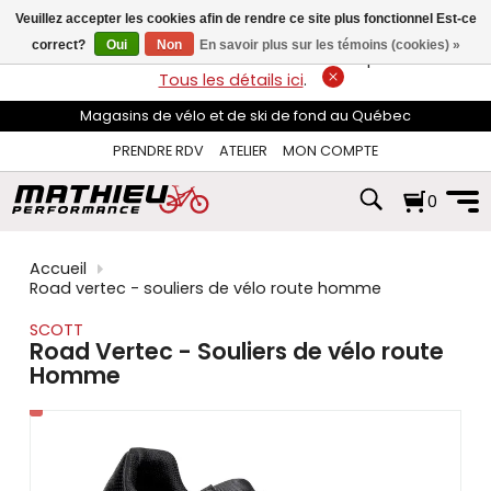
les
Veuillez accepter les cookies afin de rendre ce site plus fonctionnel Est-ce
flèches
haut
correct?
Oui
Non
En savoir plus sur les témoins (cookies) »
LIVRAISON GRATUITE
sur les commandes de plus de 74$*.
et
Tous les détails ici
.
bas
pour
Magasins de vélo et de ski de fond au Québec
sélectionner
le
PRENDRE RDV
ATELIER
MON COMPTE
résultat
disponible.
0
Appuyez
sur
Entrée
pour
Accueil
accéder
Road vertec - souliers de vélo route homme
au
résultat
SCOTT
de
Road Vertec - Souliers de vélo route
recherche
Homme
sélectionné.
Les
utilisateurs
d'appareils
tactiles
peuvent