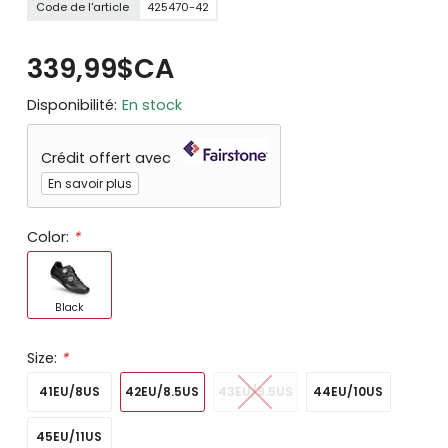
Code de l'article
425470-42
339,99$CA
Disponibilité:
En stock
Crédit offert avec
En savoir plus
Color:
*
Black
Size:
*
41EU/8US
42EU/8.5US
43EU/9.5US
44EU/10US
45EU/11US