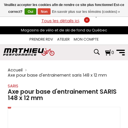
les
Veuillez accepter les cookies afin de rendre ce site plus fonctionnel Est-ce
flèches
haut
correct?
Oui
Non
En savoir plus sur les témoins (cookies) »
LIVRAISON GRATUITE
sur les commandes de plus de 74$*.
et
Tous les détails ici
.
bas
pour
Magasins de vélo et de ski de fond au Québec
sélectionner
le
PRENDRE RDV
ATELIER
MON COMPTE
résultat
disponible.
0
Appuyez
sur
Entrée
pour
Accueil
accéder
Axe pour base d'entrainement saris 148 x 12 mm
au
résultat
SARIS
de
Axe pour base d'entrainement SARIS
recherche
148 x 12 mm
sélectionné.
Les
utilisateurs
d'appareils
tactiles
peuvent