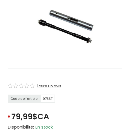
se
servir
de
gestes
tels
que
toucher
et
glisser.
Écrire un avis
Code de l'article
9733T
79,99$CA
Disponibilité:
En stock