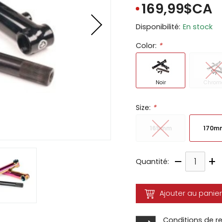
169,99$CA
ir
Disponibilité:
En stock
tes
Color:
*
e
cher
ser.
Noir
Chrom
Size:
*
165mm
170m
–
+
Quantité:
Ajouter au panier
Conditions de r