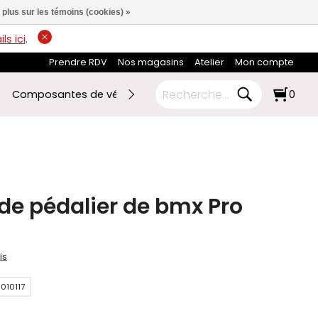
 plus sur les témoins (cookies) »
ls ici
.
Prendre RDV
Nos magasins
Atelier
Mon compte
Composantes de vélo
Ski de fond
RABAIS FIN DE SAI
0
de pédalier de bmx Pro
is
010117