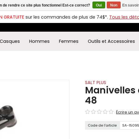
in de rendre ce site plus fonctionnel Est-ce correct?
Oui
Non
En savoir
ches
t
N GRATUITE
sur les commandes de plus de 74$*.
Tous les détai
s
r
ectionner
Casques
Hommes
Femmes
Outils et Accessoires
ultat
ponible.
uyez
rée
r
éder
SALT PLUS
Manivelles 
ultat
48
herche
ectionné.
Écrire un av
isateurs
ppareils
Code de l'article
SA-15095
iles
vent