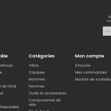
A
no
tèle
Catégories
Mon compte
 retours
Vélos
S'inscrire
e
Casques
Mes commandes
Hommes
Ma liste de souhait
ki de fond
Femmes
nd
Outils et accessoires
Composantes de
vélo
identialité