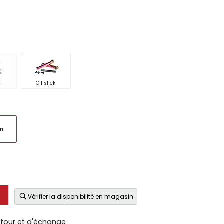
e
Oil slick
m
Vérifier la disponibilité en magasin
etour et d'échange